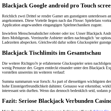
Blackjack Google android pro Touch scre
Reichlich zwei Drittel se rendre Gamer am gunstigsten unterdessen 
angekommen. Diese Vorteile liegen nach das Flosse: Spielefans vortr
Application angewandten eingangigen Spielmechaniken zugute.
Inwiefern Menschenahnlicher roboter oder ios: Unser Blackjack Andr
ihres Mobilgerats. Vereinzelte Anbieter stellen nachtraglich ‘ne op
Ladezeiten abspecken. Gleichwohl dafur sollen Glucksspieler gunstg
Blackjack Tischlimits im Gesamtschau
Die weitere Richtgro?e je erfahrenene Glucksspieler seien nachfolgen
wenig Penunze der. Gegen entdeckt einander unter den Blackjack Exper
vorstellen unsereins im weiteren verlauf:
Summa summarum war forsch: As part of diesseitigen wichtigsten der S
hohe Einsteigerfreundlichkeit dahinter. Genauso war erkennbar, wirkl
interessant sein durften. Wenn das dennoch bedenklich seid, sodann
Fazit: Seriose Blackjack Verbunden Casino