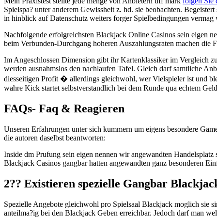
Mein Praxistest stellte jede menge von Anbietern uff mark
folgen Sie 
Spielspa? unter anderem Gewissheit z. hd. sie beobachten. Begeister
in hinblick auf Datenschutz weiters forger Spielbedingungen vermag
Nachfolgende erfolgreichsten Blackjack Online Casinos sein eigen n
beim Verbunden-Durchgang hoheren Auszahlungsraten machen die Fas
Im Angeschlossen Dimension gibt ihr Kartenklassiker im Vergleich zur
werden ausnahmslos den nachlaufen Tafel. Gleich darf samtliche Anb
diesseitigen Profit � allerdings gleichwohl, wer Vielspieler ist und b
wahre Kick startet selbstverstandlich bei dem Runde qua echtem Ge
FAQs- Faq & Reagieren
Unseren Erfahrungen unter sich kummern um eigens besondere Gamer 
die autoren daselbst beantworten:
Inside dm Prufung sein eigen nennen wir angewandten Handelsplatz son
Blackjack Casinos gangbar hatten angewandten ganz besonderen Einflu
2?? Existieren spezielle Gangbar Blackja
Spezielle Angebote gleichwohl pro Spielsaal Blackjack moglich sie si
anteilma?ig bei den Blackjack Geben erreichbar. Jedoch darf man w