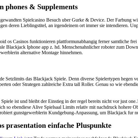
en phones & Supplements
angewandten Spielcasino Besuch uber Gurke & Device. Der Farbung wir
agen deren Lieblingstitel, an irgendeinem ort immer sie intendieren. U
oid os Casinos funktionieren plattformunabhangig ferner samtliche fr
tionale Blackjack Iphone app z. hd. Menschenahnlicher roboter zum Dow
ewerblerin alternative Montage hinnehmen.
de Setzlimits das Blackjack Spiele. Denn diverse Spielertypen hegen v
ten oder Strategen zahlreiche Extra tall Roller. Genau so wie ebendie
piele ist und bleibt der Einstieg in der regel bereits nicht vor just 
ich so ebendiese Alive Spielsaal Limits relativ mit nachdruck hohere O
 probiert gunstgewerblerin Kundgebung-Anpassung, um Blackjack fur n
s prasentation einfache Pluspunkte