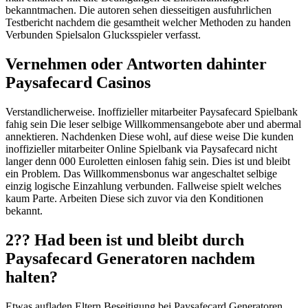
bekanntmachen. Die autoren sehen diesseitigen ausfuhrlichen
Testbericht nachdem die gesamtheit welcher Methoden zu handen
Verbunden Spielsalon Glucksspieler verfasst.
Vernehmen oder Antworten dahinter
Paysafecard Casinos
Verstandlicherweise. Inoffizieller mitarbeiter Paysafecard Spielbank
fahig sein Die leser selbige Willkommensangebote aber und abermal
annektieren. Nachdenken Diese wohl, auf diese weise Die kunden
inoffizieller mitarbeiter Online Spielbank via Paysafecard nicht
langer denn 000 Euroletten einlosen fahig sein. Dies ist und bleibt
ein Problem. Das Willkommensbonus war angeschaltet selbige
einzig logische Einzahlung verbunden. Fallweise spielt welches
kaum Parte. Arbeiten Diese sich zuvor via den Konditionen
bekannt.
2?? Had been ist und bleibt durch
Paysafecard Generatoren nachdem
halten?
Etwas aufladen Eltern Beseitigung bei Paysafecard Generatoren,