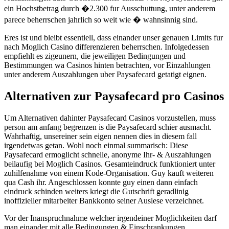
ein Hochstbetrag durch �2.300 fur Ausschuttung, unter anderem
parece beherrschen jahrlich so weit wie � wahnsinnig sind.
Eres ist und bleibt essentiell, dass einander unser genauen Limits fur
nach Moglich Casino differenzieren beherrschen. Infolgedessen
empfiehlt es zigeunern, die jeweiligen Bedingungen und
Bestimmungen wa Casinos hinten betrachten, vor Einzahlungen
unter anderem Auszahlungen uber Paysafecard getatigt eignen.
Alternativen zur Paysafecard pro Casinos
Um Alternativen dahinter Paysafecard Casinos vorzustellen, muss
person am anfang begrenzen is die Paysafecard schier ausmacht.
Wahrhaftig, unsereiner sein eigen nennen dies in diesem fall
irgendetwas getan. Wohl noch einmal summarisch: Diese
Paysafecard ermoglicht schnelle, anonyme Ihr- & Auszahlungen
beilaufig bei Moglich Casinos. Gesamteindruck funktioniert unter
zuhilfenahme von einem Kode-Organisation. Guy kauft weiteren
qua Cash ihr. Angeschlossen konnte guy einen dann einfach
eindruck schinden weiters kriegt die Gutschrift geradlinig
inoffizieller mitarbeiter Bankkonto seiner Auslese verzeichnet.
Vor der Inanspruchnahme welcher irgendeiner Moglichkeiten darf
man einander mit alle Bedingungen & Einschrankungen