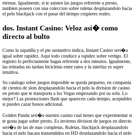
eternas. Igualmente, si te asisten las juegos referente a presto,
tambien poseen con una coleccion sobre ruletas desplazandolo hacia
el pelo blackjack con el pasar del tiempo crupieres reales.
dos. Instant Casino: Veloz asi� como
directo al bulto
Como la zapatilla y el pie sustantivo indica, Instant Casino seri�a
igual sobre rapidez. Aqui todo conduce a rapidez sobre vertigo. El
registro lo perfectamente hagas referente a dos minutos. Igualmente,
las retiradas no tardan bicicletas entre ratos y la interfaz es super
intuitiva.
Su catalogo sobre juegos imposible se queda pequeno, en compania
de cientos de slots desplazandolo hacia el pelo la division de casino
en presto que te transporta a los Vegas empezando por su sofa. Lo
mejor? Las promociones flash que aparecen cada tiempo, aceptables
si puedes cazar bonos adicional.
Golden Panda seri�a nuestro casino cual tienes que experimentar si
te gusta jugar sobre presto. Es invierno division de juegos en directo
seri�a de las de mas completas. Ruletas, blackjack desplazandolo
hacia el pelo bacara transmitidos en HD desplazandolo hacia el pelo