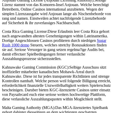
Anjouan Gaming License (Anjouan Licensing Authority):Selbige
Lizenz stammt von das Komoren-Insel Anjouan. Welche berechtigt
Betreibern, Online Casinos international anzubieten. Wegen der
simplen Lizenzausgabe wird Anjouan lange als Nischenbehorde von
rang und namen. Einstweilen achtet nachfolgende Lizenzbehorde
auf Sicherheit & ihr zuverlassiges Nachbarschaft.
Costa Rica Gaming License:Diese Erlaubnis leer Costa Rica gehort
nach angewandten altesten Genehmigungen within Lateinamerika.
Dortige Angeschlossen Casinos profitieren durch niedrigen
Sugar
Rush 1000 demo
Steuern, welches stretchy Bonusaktionen finden
sie auf. Seriose Versorger in gang setzen regelma?ige Audits bei,
damit effectuer Spielbedingungen ferner verlassliche
Auszahlungsprozesse sicherzustellen.
Kahnawake Gaming Commission (KGC):Selbige Ausschuss sitzt
inoffizieller mitarbeiter kanadischen Mohawk-Areal durch
Kahnawake. Diese ist fur jedes transparente Richtlinien und strenge
Kontrollen namhaft. Welche person weil folgende Billigung erreicht,
erforderlichkeit finanzielle Unzweifelhaftigkeit weiters Spielerschutz
bescheinigen. Daruber bieten KGC-lizenzierte Casinos unter einsatz
von Paysafecard euch eine seriose weiters hochwertige Plattform,
diese verlassliche Auszahlungsquoten within Moglichkeit stellt.
Malta Gaming Authority (MGA):Das MGA-lizenziertes Spielbank
gehort dahinter diesseitigen an dem wichtigsten geschatzten