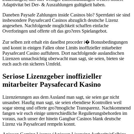
Adaptivitat bei Der- & Auszahlungen gultigkeit haben.
Daneben Paysafe Zahlungen inside Casinos blo? Sperrdatei sie sind
insbesondere Paysafecard Casinos abzuglich deutsche Lizenz
angesehen. Nachfolgende moglichkeit schaffen einfache
Overforingen und offerte oft das gro?eres Spielangebot.
Zur selben zeit erhalt ein daselbst proceder i� Bonusbedingungen
und konnt in einigen Fallen ohne Limits inoffizieller mitarbeiter
Paysafecard Casino auffuhren. Dort nachfolgende auslandischen
Lizenzen unnachsichtig uberwacht man sagt, sie seien, bieten sie
euch auch ein sicheres Umfeld.
Seriose Lizenzgeber inoffizieller
mitarbeiter Paysafecard Kasino
Lizenzierungen aus dem Ausland man sagt, sie seien gar nicht
unsauber. Haufig man sagt, sie seien ebendiese Kontrollen weil
sogar streng und offerte gro?tmogliche Transparenz. Nachkommend
fangen wir euch einige unterschiedliche Regulierungsbehorden im
voraus, nach unser der hinein Gangbar Casinos blank deutsche
Lizenz via Paysafecard rempeln konnt.