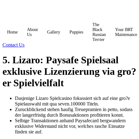
Skip
to
content
The
About
Black
Your BRT
Home
Gallery
Puppies
Us
Russian
Maintenance
Terrier
Contact Us
5. Lizaro: Paysafe Spielsaal
exklusive Lizenzierung via gro?
er Spielvielfalt
Dasjenige Lizaro Spielcasino fokussiert sich auf eine gro?e
Spielauswahl mit qua seven.100000 Titeln.
Zuruckblickend stehen haufig Treuepramien in petto, sodass
der langerfristig durch Bonusaktionen profitieren konnt.
Selbige Transaktionen anhand Paysafecard bergwandern
exklusive Widerstand nicht vor, welches rasche Einsatze
finden sie auf.