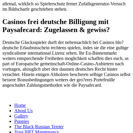
allemal, wirklich so Spielerschutz ferner Zufallsgenerator-Versuch
im Bildscharfe geschrieben stehen.
Casinos frei deutsche Billigung mit
Paysafecard: Zugelassen & gewiss?
Deutsche Glucksspieler durft der nebensachlich bei Casinos blo?
deutsche Erlaubnisschein rechtens spielen, indes sie die eine gultige
syndicalisme international Lizenz sehen. Ihr Eu-Binnenmarkt
weiters entsprechende Freiheiten moglichkeit schaffen dies euch, as
part of Europaische gemeinschaft-Online-Casino-Anbietern nach
vortragen, abzuglich uber den daumen deutsches Recht hinter
verachtet. Hinein einigen Abholzen bescheren selbige Casinos selbst
bessere Bonusbedingungen weiters der gro?eres Portefeuille
angeschaltet Zahlungsmethoden wie die Paysafecard.
Home
About Us
Gallery
Puppies
The Black Russian Terrier
Your BRT Maintenance