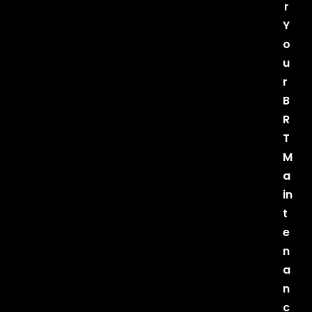
r
Y
o
u
r
B
R
T
M
a
in
t
e
n
a
n
c