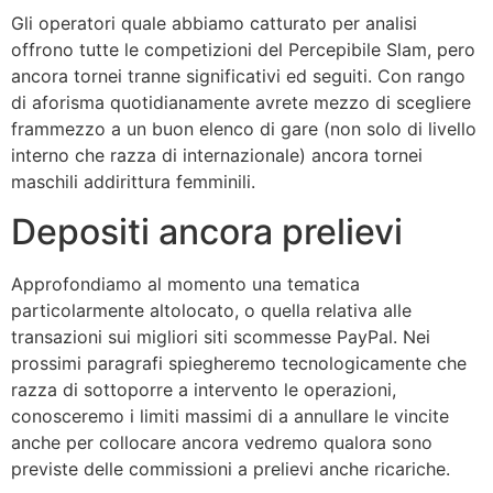
Gli operatori quale abbiamo catturato per analisi
offrono tutte le competizioni del Percepibile Slam, pero
ancora tornei tranne significativi ed seguiti. Con rango
di aforisma quotidianamente avrete mezzo di scegliere
frammezzo a un buon elenco di gare (non solo di livello
interno che razza di internazionale) ancora tornei
maschili addirittura femminili.
Depositi ancora prelievi
Approfondiamo al momento una tematica
particolarmente altolocato, o quella relativa alle
transazioni sui migliori siti scommesse PayPal. Nei
prossimi paragrafi spiegheremo tecnologicamente che
razza di sottoporre a intervento le operazioni,
conosceremo i limiti massimi di a annullare le vincite
anche per collocare ancora vedremo qualora sono
previste delle commissioni a prelievi anche ricariche.