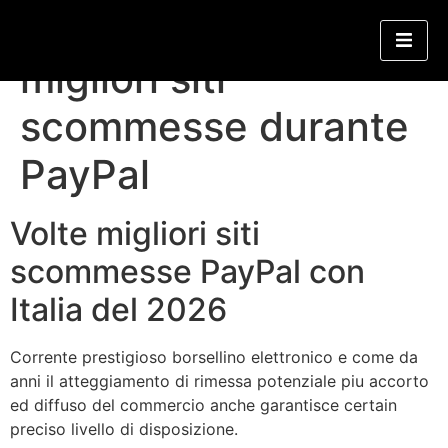
una selezione dei
migliori siti
scommesse durante
PayPal
Volte migliori siti
scommesse PayPal con
Italia del 2026
Corrente prestigioso borsellino elettronico e come da
anni il atteggiamento di rimessa potenziale piu accorto
ed diffuso del commercio anche garantisce certain
preciso livello di disposizione.