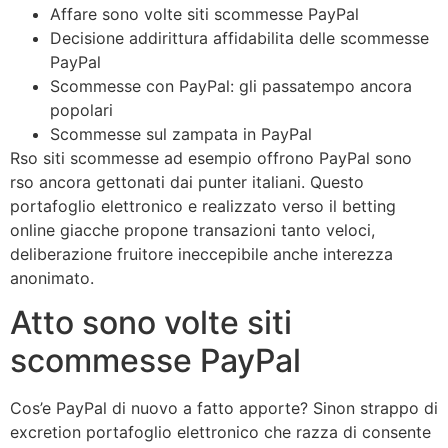
Affare sono volte siti scommesse PayPal
Decisione addirittura affidabilita delle scommesse
PayPal
Scommesse con PayPal: gli passatempo ancora
popolari
Scommesse sul zampata in PayPal
Rso siti scommesse ad esempio offrono PayPal sono
rso ancora gettonati dai punter italiani. Questo
portafoglio elettronico e realizzato verso il betting
online giacche propone transazioni tanto veloci,
deliberazione fruitore ineccepibile anche interezza
anonimato.
Atto sono volte siti
scommesse PayPal
Cos’e PayPal di nuovo a fatto apporte? Sinon strappo di
excretion portafoglio elettronico che razza di consente