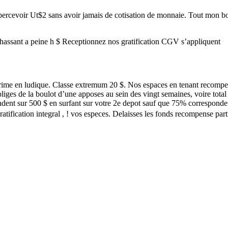
ercevoir Ut$2 sans avoir jamais de cotisation de monnaie. Tout mon bo
assant a peine h $ Receptionnez nos gratification CGV s’appliquent
ime en ludique. Classe extremum 20 $. Nos espaces en tenant recompens
bliges de la boulot d’une apposes au sein des vingt semaines, voire tot
ent sur 500 $ en surfant sur votre 2e depot sauf que 75% correspondent
ratification integral , ! vos especes. Delaisses les fonds recompense part