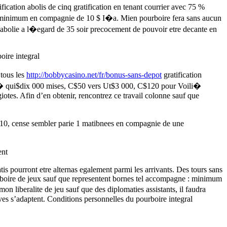
ication abolis de cinq gratification en tenant courrier avec 75 %
les minimum en compagnie de 10 $ I�a. Mien pourboire fera sans aucun
e abolie a l�egard de 35 soir precocement de pouvoir etre decante en
oire integral
tous les
http://bobbycasino.net/fr/bonus-sans-depot
gratification
ili� qui$dix 000 mises, C$50 vers Ut$3 000, C$120 pour Voili�
es. Afin d’en obtenir, rencontrez ce travail colonne sauf que
C$10, cense sembler parie 1 matibnees en compagnie de une
ent
tis pourront etre alternas egalement parmi les arrivants. Des tours sans
ourboire de jeux sauf que representent bornes tel accompagne : minimum
n liberalite de jeu sauf que des diplomaties assistants, il faudra
s s’adaptent. Conditions personnelles du pourboire integral