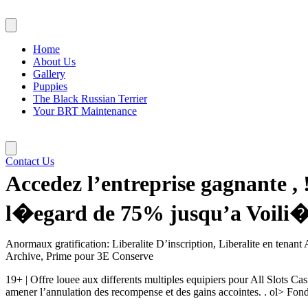
Skip
to
content
Home
About Us
Gallery
Puppies
The Black Russian Terrier
Your BRT Maintenance
Contact Us
Accedez l’entreprise gagnante ,
l�egard de 75% jusqu’a Voili�
Anormaux gratification: Liberalite D’inscription, Liberalite en tenan
Archive, Prime pour 3E Conserve
19+ | Offre louee aux differents multiples equipiers pour All Slots C
amener l’annulation des recompense et des gains accointes. . ol> Fond