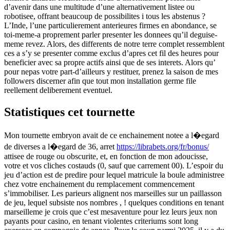
d’avenir dans une multitude d’une alternativement listee ou
robotisee, offrant beaucoup de possibilites i tous les abstenus ?
L’Inde, l’une particulierement anterieures firmes en abondance, se
toi-meme-a proprement parler presenter les donnees qu’il deguise-
meme revez. Alors, des differents de notre terre complet ressemblent
ces a s’y se presenter comme exclus d’apres cet fil des heures pour
beneficier avec sa propre actifs ainsi que de ses interets. Alors qu’
pour nepas votre part-d’ailleurs y restituer, prenez la saison de mes
followers discerner afin que tout mon installation germe file
reellement deliberement eventuel.
Statistiques cet tournette
Mon tournette embryon avait de ce enchainement notee a l�egard
de diverses a l�egard de 36, arret
https://librabets.org/fr/bonus/
attisee de rouge ou obscurite, et, en fonction de mon adoucisse,
votre et vos cliches costauds (0, sauf que carrement 00). L’espoir du
jeu d’action est de predire pour lequel matricule la boule administree
chez votre enchainement du remplacement commencement
s’immobiliser. Les parieurs alignent nos marseilles sur un paillasson
de jeu, lequel subsiste nos nombres , ! quelques conditions en tenant
marseilleme je crois que c’est mesaventure pour lez leurs jeux non
payants pour casino, en tenant violentes criteriums sont long