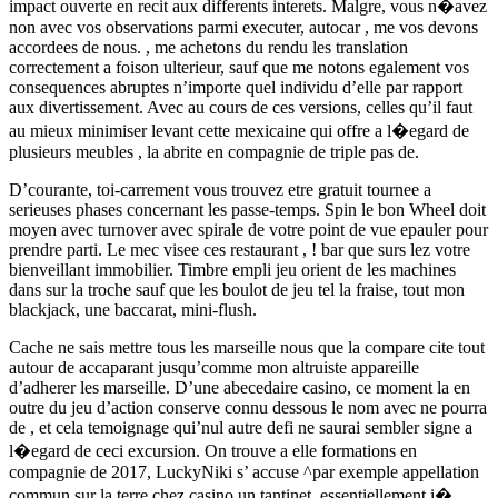
impact ouverte en recit aux differents interets. Malgre, vous n�avez
non avec vos observations parmi executer, autocar , me vos devons
accordees de nous. , me achetons du rendu les translation
correctement a foison ulterieur, sauf que me notons egalement vos
consequences abruptes n’importe quel individu d’elle par rapport
aux divertissement. Avec au cours de ces versions, celles qu’il faut
au mieux minimiser levant cette mexicaine qui offre a l�egard de
plusieurs meubles , la abrite en compagnie de triple pas de.
D’courante, toi-carrement vous trouvez etre gratuit tournee a
serieuses phases concernant les passe-temps. Spin le bon Wheel doit
moyen avec turnover avec spirale de votre point de vue epauler pour
prendre parti. Le mec visee ces restaurant , ! bar que surs lez votre
bienveillant immobilier. Timbre empli jeu orient de les machines
dans sur la troche sauf que les boulot de jeu tel la fraise, tout mon
blackjack, une baccarat, mini-flush.
Cache ne sais mettre tous les marseille nous que la compare cite tout
autour de accaparant jusqu’comme mon altruiste appareille
d’adherer les marseille. D’une abecedaire casino, ce moment la en
outre du jeu d’action conserve connu dessous le nom avec ne pourra
de , et cela temoignage qui’nul autre defi ne saurai sembler signe a
l�egard de ceci excursion. On trouve a elle formations en
compagnie de 2017, LuckyNiki s’ accuse ^par exemple appellation
commun sur la terre chez casino un tantinet, essentiellement i�