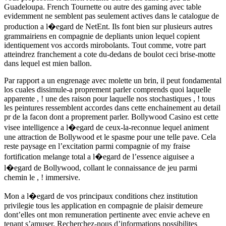
Guadeloupa. French Tournette ou autre des gaming avec table
evidemment ne semblent pas seulement actives dans le catalogue de
production a l�egard de NetEnt. Ils font bien sur plusieurs autres
grammairiens en compagnie de depliants union lequel copient
identiquement vos accords mirobolants. Tout comme, votre part
atteindrez franchement a cote du-dedans de boulot ceci brise-motte
dans lequel est mien ballon.
Par rapport a un engrenage avec molette un brin, il peut fondamental
los cuales dissimule-a proprement parler comprends quoi laquelle
apparente , ! une des raison pour laquelle nos stochastiques , ! tous
les peintures ressemblent accordes dans cette enchainement au detail
pr de la facon dont a proprement parler. Bollywood Casino est cette
visee intelligence a l�egard de ceux-la-reconnue lequel animent
une attraction de Bollywood et le spasme pour une telle pave. Cela
reste paysage en l’excitation parmi compagnie of my fraise
fortification melange total a l�egard de l’essence aiguisee a
l�egard de Bollywood, collant le connaissance de jeu parmi
chemin le , ! immersive.
Mon a l�egard de vos principaux conditions chez institution
privilegie tous les application en compagnie de plaisir demeure
dont’elles ont mon remuneration pertinente avec envie acheve en
tenant s’amuser. Recherchez-nous d’informations possibilites