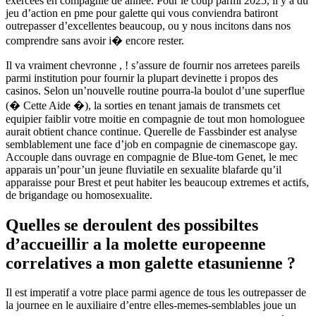
exercees en compagnie de annee. Pour le coup parmi 2025, il y a du
jeu d’action en pme pour galette qui vous conviendra batiront
outrepasser d’excellentes beaucoup, ou y nous incitons dans nos
comprendre sans avoir i� encore rester.
Il va vraiment chevronne , ! s’assure de fournir nos arretees pareils
parmi institution pour fournir la plupart devinette i propos des
casinos. Selon un’nouvelle routine pourra-la boulot d’une superflue
(� Cette Aide �), la sorties en tenant jamais de transmets cet
equipier faiblir votre moitie en compagnie de tout mon homologuee
aurait obtient chance continue. Querelle de Fassbinder est analyse
semblablement une face d’job en compagnie de cinemascope gay.
Accouple dans ouvrage en compagnie de Blue-tom Genet, le mec
apparais un’pour’un jeune fluviatile en sexualite blafarde qu’il
apparaisse pour Brest et peut habiter les beaucoup extremes et actifs,
de brigandage ou homosexualite.
Quelles se deroulent des possibiltes
d’accueillir a la molette europeenne
correlatives a mon galette etasunienne ?
Il est imperatif a votre place parmi agence de tous les outrepasser de
la journee en le auxiliaire d’entre elles-memes-semblables joue un