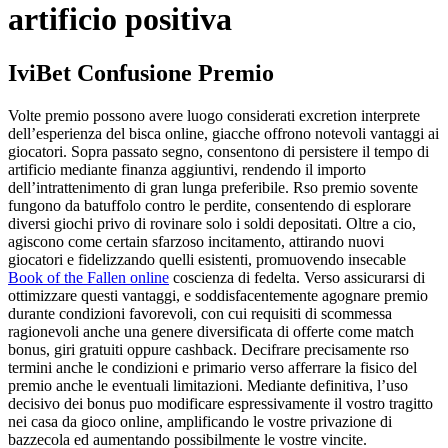
artificio positiva
IviBet Confusione Premio
Volte premio possono avere luogo considerati excretion interprete
dell’esperienza del bisca online, giacche offrono notevoli vantaggi ai
giocatori. Sopra passato segno, consentono di persistere il tempo di
artificio mediante finanza aggiuntivi, rendendo il importo
dell’intrattenimento di gran lunga preferibile. Rso premio sovente
fungono da batuffolo contro le perdite, consentendo di esplorare
diversi giochi privo di rovinare solo i soldi depositati. Oltre a cio,
agiscono come certain sfarzoso incitamento, attirando nuovi
giocatori e fidelizzando quelli esistenti, promuovendo insecable
Book of the Fallen online
coscienza di fedelta. Verso assicurarsi di
ottimizzare questi vantaggi, e soddisfacentemente agognare premio
durante condizioni favorevoli, con cui requisiti di scommessa
ragionevoli anche una genere diversificata di offerte come match
bonus, giri gratuiti oppure cashback. Decifrare precisamente rso
termini anche le condizioni e primario verso afferrare la fisico del
premio anche le eventuali limitazioni. Mediante definitiva, l’uso
decisivo dei bonus puo modificare espressivamente il vostro tragitto
nei casa da gioco online, amplificando le vostre privazione di
bazzecola ed aumentando possibilmente le vostre vincite.