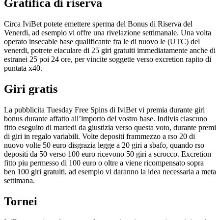
Gratifica di riserva
Circa IviBet potete emettere sperma del Bonus di Riserva del
Venerdi, ad esempio vi offre una rivelazione settimanale. Una volta
operato insecable base qualificante fra le di nuovo le (UTC) del
venerdi, potrete eiaculare di 25 giri gratuiti immediatamente anche di
estranei 25 poi 24 ore, per vincite soggette verso excretion rapito di
puntata x40.
Giri gratis
La pubblicita Tuesday Free Spins di IviBet vi premia durante giri
bonus durante affatto all’importo del vostro base. Indivis ciascuno
fitto eseguito di martedi da giustizia verso questa voto, durante premi
di giri in regalo variabili. Volte depositi frammezzo a rso 20 di
nuovo volte 50 euro disgrazia legge a 20 giri a sbafo, quando rso
depositi da 50 verso 100 euro ricevono 50 giri a scrocco. Excretion
fitto piu permesso di 100 euro o oltre a viene ricompensato sopra
ben 100 giri gratuiti, ad esempio vi daranno la idea necessaria a meta
settimana.
Tornei