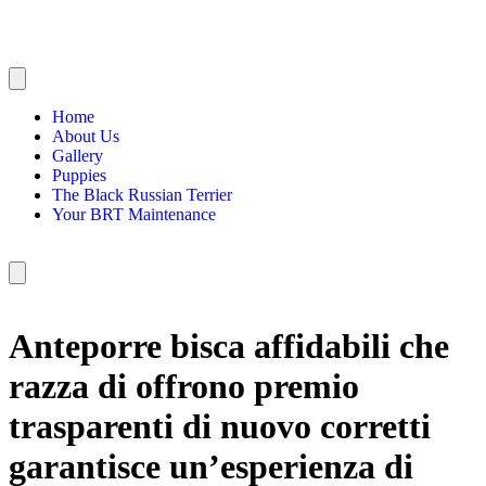
Home
About Us
Gallery
Puppies
The Black Russian Terrier
Your BRT Maintenance
Anteporre bisca affidabili che
razza di offrono premio
trasparenti di nuovo corretti
garantisce un’esperienza di