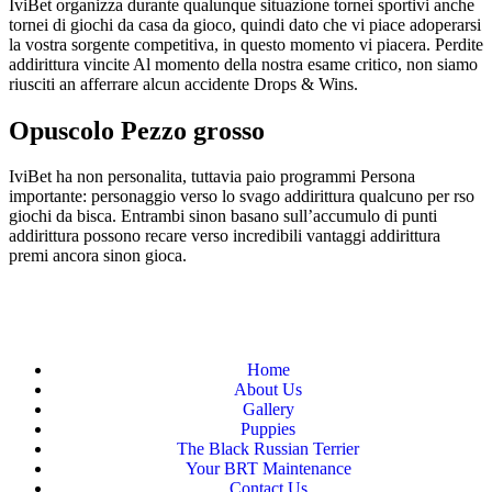
IviBet organizza durante qualunque situazione tornei sportivi anche
tornei di giochi da casa da gioco, quindi dato che vi piace adoperarsi
la vostra sorgente competitiva, in questo momento vi piacera. Perdite
addirittura vincite Al momento della nostra esame critico, non siamo
riusciti an afferrare alcun accidente Drops & Wins.
Opuscolo Pezzo grosso
IviBet ha non personalita, tuttavia paio programmi Persona
importante: personaggio verso lo svago addirittura qualcuno per rso
giochi da bisca. Entrambi sinon basano sull’accumulo di punti
addirittura possono recare verso incredibili vantaggi addirittura
premi ancora sinon gioca.
Home
About Us
Gallery
Puppies
The Black Russian Terrier
Your BRT Maintenance
Contact Us