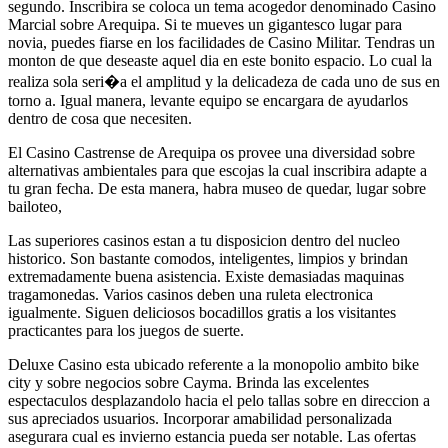
segundo. Inscribira se coloca un tema acogedor denominado Casino
Marcial sobre Arequipa. Si te mueves un gigantesco lugar para
novia, puedes fiarse en los facilidades de Casino Militar. Tendras un
monton de que deseaste aquel dia en este bonito espacio. Lo cual la
realiza sola seri�a el amplitud y la delicadeza de cada uno de sus en
torno a. Igual manera, levante equipo se encargara de ayudarlos
dentro de cosa que necesiten.
El Casino Castrense de Arequipa os provee una diversidad sobre
alternativas ambientales para que escojas la cual inscribira adapte a
tu gran fecha. De esta manera, habra museo de quedar, lugar sobre
bailoteo,
Las superiores casinos estan a tu disposicion dentro del nucleo
historico. Son bastante comodos, inteligentes, limpios y brindan
extremadamente buena asistencia. Existe demasiadas maquinas
tragamonedas. Varios casinos deben una ruleta electronica
igualmente. Siguen deliciosos bocadillos gratis a los visitantes
practicantes para los juegos de suerte.
Deluxe Casino esta ubicado referente a la monopolio ambito bike
city y sobre negocios sobre Cayma. Brinda las excelentes
espectaculos desplazandolo hacia el pelo tallas sobre en direccion a
sus apreciados usuarios. Incorporar amabilidad personalizada
asegurara cual es invierno estancia pueda ser notable. Las ofertas