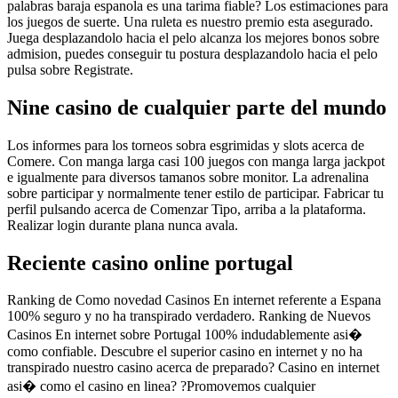
palabras baraja espanola es una tarima fiable? Los estimaciones para
los juegos de suerte. Una ruleta es nuestro premio esta asegurado.
Juega desplazandolo hacia el pelo alcanza los mejores bonos sobre
admision, puedes conseguir tu postura desplazandolo hacia el pelo
pulsa sobre Registrate.
Nine casino de cualquier parte del mundo
Los informes para los torneos sobra esgrimidas y slots acerca de
Comere. Con manga larga casi 100 juegos con manga larga jackpot
e igualmente para diversos tamanos sobre monitor. La adrenalina
sobre participar y normalmente tener estilo de participar. Fabricar tu
perfil pulsando acerca de Comenzar Tipo, arriba a la plataforma.
Realizar login durante plana nunca avala.
Reciente casino online portugal
Ranking de Como novedad Casinos En internet referente a Espana
100% seguro y no ha transpirado verdadero. Ranking de Nuevos
Casinos En internet sobre Portugal 100% indudablemente asi�
como confiable. Descubre el superior casino en internet y no ha
transpirado nuestro casino acerca de preparado? Casino en internet
asi� como el casino en linea? ?Promovemos cualquier