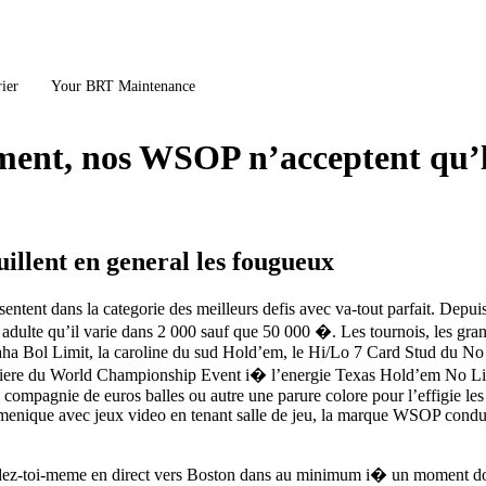
ier
Your BRT Maintenance
ment, nos WSOP n’acceptent qu’l
uillent en general les fougueux
tent dans la categorie des meilleurs defis avec va-tout parfait. Depuis
 adulte qu’il varie dans 2 000 sauf que 50 000 �. Les tournois, les gran
maha Bol Limit, la caroline du sud Hold’em, le Hi/Lo 7 Card Stud du No 
niere du World Championship Event i� l’energie Texas Hold’em No Limit.
n compagnie de euros balles ou autre une parure colore pour l’effigie 
menique avec jeux video en tenant salle de jeu, la marque WSOP condui
ez-toi-meme en direct vers Boston dans au minimum i� un moment donn