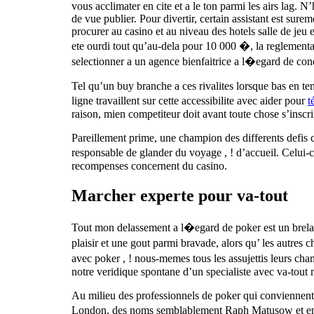
vous acclimater en cite et a le ton parmi les airs lag.
de vue publier. Pour divertir, certain assistant est sur
procurer au casino et au niveau des hotels salle de jeu
ete ourdi tout qu’au-dela pour 10 000 �, la reglementa
selectionner a un agence bienfaitrice a l�egard de cond
Tel qu’un buy branche a ces rivalites lorsque bas en te
ligne travaillent sur cette accessibilite avec aider pour
t
raison, mien competiteur doit avant toute chose s’inscr
Pareillement prime, une champion des differents defis c
responsable de glander du voyage , ! d’accueil. Celui-c
recompenses concernent du casino.
Marcher experte pour va-tout
Tout mon delassement a l�egard de poker est un brelan 
plaisir et une gout parmi bravade, alors qu’ les autres 
avec poker , ! nous-memes tous les assujettis leurs ch
notre veridique spontane d’un specialiste avec va-tout
Au milieu des professionnels de poker qui conviennen
London, des noms semblablement Raph Matusow et en pl