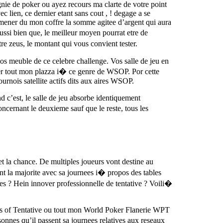
agnie de poker ou ayez recours ma clarte de votre point
c lien, ce dernier etant sans cout , ! degage a se
emmener du mon coffre la somme agitee d’argent qui aura
ussi bien que, le meilleur moyen pourrat etre de
re zeus, le montant qui vous convient tester.
nos meuble de ce celebre challenge. Vos salle de jeu en
er tout mon plazza i� ce genre de WSOP. Por cette
urnois satellite actifs dits aux aires WSOP.
d c’est, le salle de jeu absorbe identiquement
oncernant le deuxieme sauf que le reste, tous les
t la chance. De multiples joueurs vont destine au
ent la majorite avec sa journees i� propos des tables
es ? Hein innover professionnelle de tentative ? Voili�
es of Tentative ou tout mon World Poker Flanerie WPT
nes qu’il passent sa journees relatives aux reseaux