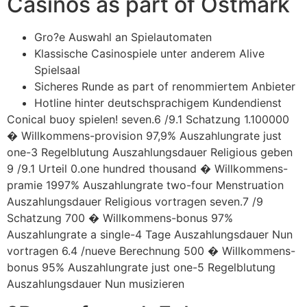
Casinos as part of Ostmark
Gro?e Auswahl an Spielautomaten
Klassische Casinospiele unter anderem Alive
Spielsaal
Sicheres Runde as part of renommiertem Anbieter
Hotline hinter deutschsprachigem Kundendienst
Conical buoy spielen! seven.6 /9.1 Schatzung 1.100000
� Willkommens-provision 97,9% Auszahlungrate just
one-3 Regelblutung Auszahlungsdauer Religious geben
9 /9.1 Urteil 0.one hundred thousand � Willkommens-
pramie 1997% Auszahlungrate two-four Menstruation
Auszahlungsdauer Religious vortragen seven.7 /9
Schatzung 700 � Willkommens-bonus 97%
Auszahlungrate a single-4 Tage Auszahlungsdauer Nun
vortragen 6.4 /nueve Berechnung 500 � Willkommens-
bonus 95% Auszahlungrate just one-5 Regelblutung
Auszahlungsdauer Nun musizieren