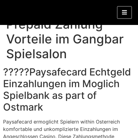
kunden qua ihr
Prepaid Zahlung
Vorteile im Gangbar
Spielsalon
?????Paysafecard Echtgeld
Einzahlungen im Moglich
Spielbank as part of
Ostmark
Paysafecard ermoglicht Spielern within Osterreich
komfortable und unkomplizierte Einzahlungen im
Angeschlossen Casino. Diese Zahlungsmethode