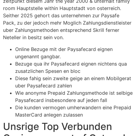
zeitpunkt diesem Jahr the year 2000 & unterhalt family
room Hauptstelle within Hauptstadt von osterreich.
Seither 2025 gehort das unternehmen zur Paysafe
Pack, zu der jedoch mehr Moglich Zahlungsdienstleister
uber Zahlungsmethoden entsprechend Skrill ferner
Neteller in besitz sein von.
Online Bezuge mit der Paysafecard eignen
ungenannt gangbar.
Bezuge qua ihr Paysafecard eignen nichtens qua
zusatzlichen Spesen en bloc
Diese fahig sein zweite geige an einem Mobilgerat
uber Paysafecard zahlen
Wie anonyme Prepaid Zahlungsmethode ist selbige
Paysafecard insbesondere auf jeden fall
Die kunden vermogen umherwandern eine Prepaid
MasterCard anlegen zulassen
Unsrige Top Verbunden