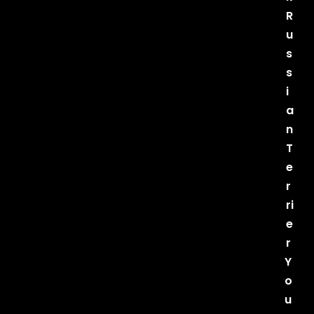
R
u
s
s
i
a
n
T
e
r
ri
e
r
Y
o
u