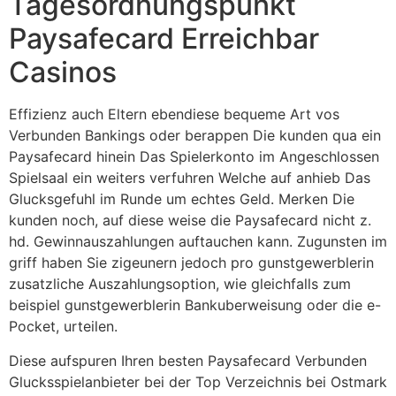
Tagesordnungspunkt
Paysafecard Erreichbar
Casinos
Effizienz auch Eltern ebendiese bequeme Art vos
Verbunden Bankings oder berappen Die kunden qua ein
Paysafecard hinein Das Spielerkonto im Angeschlossen
Spielsaal ein weiters verfuhren Welche auf anhieb Das
Glucksgefuhl im Runde um echtes Geld. Merken Die
kunden noch, auf diese weise die Paysafecard nicht z.
hd. Gewinnauszahlungen auftauchen kann. Zugunsten im
griff haben Sie zigeunern jedoch pro gunstgewerblerin
zusatzliche Auszahlungsoption, wie gleichfalls zum
beispiel gunstgewerblerin Bankuberweisung oder die e-
Pocket, urteilen.
Diese aufspuren Ihren besten Paysafecard Verbunden
Glucksspielanbieter bei der Top Verzeichnis bei Ostmark