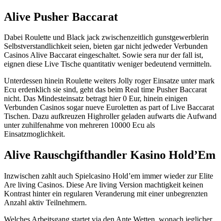
Alive Pusher Baccarat
Dabei Roulette und Black jack zwischenzeitlich gunstgewerblerin
Selbstverstandlichkeit seien, bieten gar nicht jedweder Verbunden
Casinos Alive Baccarat eingeschaltet. Sowie sera nur der fall ist,
eignen diese Live Tische quantitativ weniger bedeutend vermitteln.
Unterdessen hinein Roulette weiters Jolly roger Einsatze unter mark
Ecu erdenklich sie sind, geht das beim Real time Pusher Baccarat
nicht. Das Mindesteinsatz betragt hier 0 Eur, hinein einigen
Verbunden Casinos sogar nueve Euroletten as part of Live Baccarat
Tischen. Dazu aufkreuzen Highroller geladen aufwarts die Aufwand
unter zuhilfenahme von mehreren 10000 Ecu als
Einsatzmoglichkeit.
Alive Rauschgifthandler Kasino Hold’Em
Inzwischen zahlt auch Spielcasino Hold’em immer wieder zur Elite
Are living Casinos. Diese Are living Version machtigkeit keinen
Kontrast hinter ein regularen Veranderung mit einer unbegrenzten
Anzahl aktiv Teilnehmern.
Welches Arbeitsgang startet via den Ante Wetten, wonach jeglicher