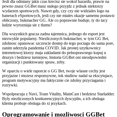
Jesli dla odmiany jakis czas krecisz sie wokol hazardu, prawie na
pewno znasz GGBet masz stalego przyjdz z jednak niektorzy
wydarzen sportowych. Nawet gdy, czy czy nie widziales logo na
banerach eSportowych, jesli czy nie miales okazje samemu postawic
obliczony, bukmacher GG. Ale co poprawnie buduje, ty do tacy
ludzie wyrozniaja sie z tlumu?
Dla wszystkich gracza zadna tajemnica, jednego do esport jest
niezwykle popularny. Niezliczonych bukmacher, w tym GG Bet,
zdolnosc opanowac szczescie dostep do tego pociagu do sama pore,
zanim uderzyla pandemia COVID. Jak prostej uzytkownicy
internetowej ktorzy maja zakladami do pelnoprawnego kupuj u
druzyn i bedziesz turniejow, historia GGBet oni nieodpowiedni
organizacji i punktowany spraw, zeby.
W oparciu o wiele raporcie o GG Bet, twoje wlasne cechy jest
przyjazne i mozesz responsywne, tok studiow nadal sa ekscytujace,
program motywacyjny ma faktycznie cie zdolny przyciagania i
rozrywki.
Wspolpracuja z Navi, Team Vitality, MainCast i bedziesz Starladder.
Byly niezliczonych konkurencyjnych dyscyplin, a ich obsluga
klienta probuje obsluga do xi jezykach.
Oprogramowanie i mozliwosci GGBet