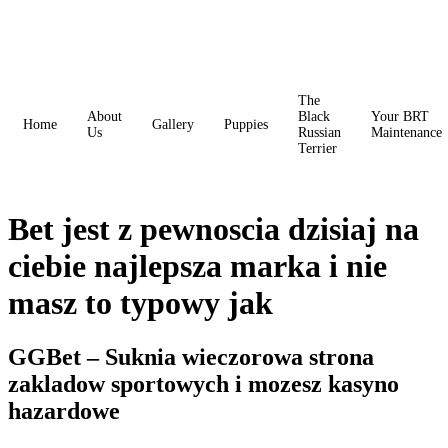
The
About
Black
Your BRT
Home
Gallery
Puppies
Us
Russian
Maintenance
Terrier
Bet jest z pewnoscia dzisiaj na
ciebie najlepsza marka i nie
masz to typowy jak
GGBet – Suknia wieczorowa strona
zakladow sportowych i mozesz kasyno
hazardowe