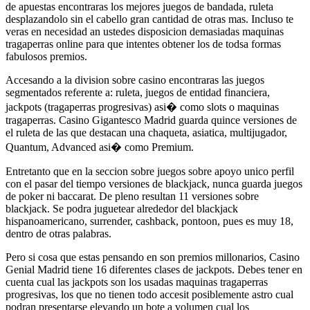
de apuestas encontraras los mejores juegos de bandada, ruleta
desplazandolo sin el cabello gran cantidad de otras mas. Incluso te
veras en necesidad an ustedes disposicion demasiadas maquinas
tragaperras online para que intentes obtener los de todsa formas
fabulosos premios.
Accesando a la division sobre casino encontraras las juegos
segmentados referente a: ruleta, juegos de entidad financiera,
jackpots (tragaperras progresivas) asi� como slots o maquinas
tragaperras. Casino Gigantesco Madrid guarda quince versiones de
el ruleta de las que destacan una chaqueta, asiatica, multijugador,
Quantum, Advanced asi� como Premium.
Entretanto que en la seccion sobre juegos sobre apoyo unico perfil
con el pasar del tiempo versiones de blackjack, nunca guarda juegos
de poker ni baccarat. De pleno resultan 11 versiones sobre
blackjack. Se podra juguetear alrededor del blackjack
hispanoamericano, surrender, cashback, pontoon, pues es muy 18,
dentro de otras palabras.
Pero si cosa que estas pensando en son premios millonarios, Casino
Genial Madrid tiene 16 diferentes clases de jackpots. Debes tener en
cuenta cual las jackpots son los usadas maquinas tragaperras
progresivas, los que no tienen todo accesit posiblemente astro cual
podran presentarse elevando un bote a volumen cual los