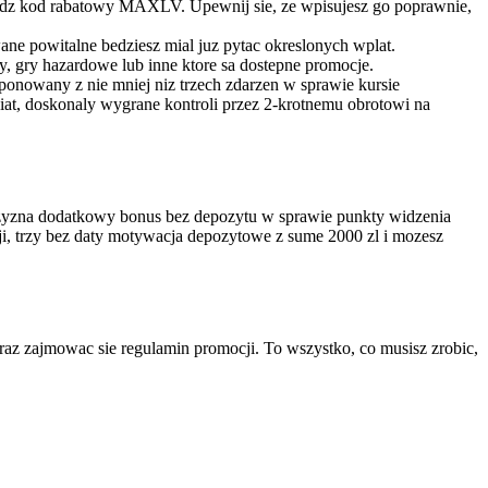
adz kod rabatowy MAXLV. Upewnij sie, ze wpisujesz go poprawnie,
e powitalne bedziesz mial juz pytac okreslonych wplat.
 gry hazardowe lub inne ktore sa dostepne promocje.
onowany z nie mniej niz trzech zdarzen w sprawie kursie
at, doskonaly wygrane kontroli przez 2-krotnemu obrotowi na
zyzna dodatkowy bonus bez depozytu w sprawie punkty widzenia
cji, trzy bez daty motywacja depozytowe z sume 2000 zl i mozesz
raz zajmowac sie regulamin promocji. To wszystko, co musisz zrobic,