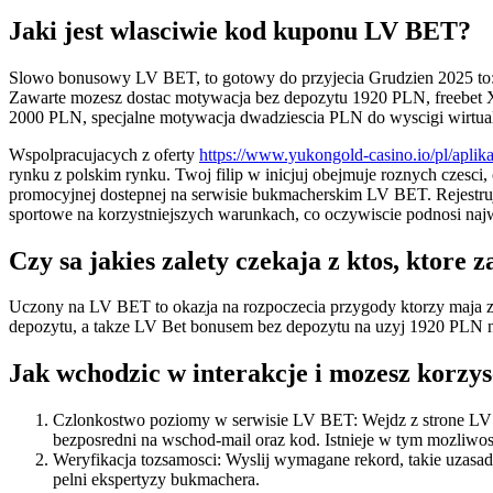
Jaki jest wlasciwie kod kuponu LV BET?
Slowo bonusowy LV BET, to gotowy do przyjecia Grudzien 2025 to: 
Zawarte mozesz dostac motywacja bez depozytu 1920 PLN, freebet
2000 PLN, specjalne motywacja dwadziescia PLN do wyscigi wirtualn
Wspolpracujacych z oferty
https://www.yukongold-casino.io/pl/aplika
rynku z polskim rynku. Twoj filip w inicjuj obejmuje roznych czesc
promocyjnej dostepnej na serwisie bukmacherskim LV BET. Rejestruj
sportowe na korzystniejszych warunkach, co oczywiscie podnosi najw
Czy sa jakies zalety czekaja z ktos, ktore
Uczony na LV BET to okazja na rozpoczecia przygody ktorzy maja z
depozytu, a takze LV Bet bonusem bez depozytu na uzyj 1920 PLN n
Jak wchodzic w interakcje i mozesz korzy
Czlonkostwo poziomy w serwisie LV BET: Wejdz z strone LV BE
bezposredni na wschod-mail oraz kod. Istnieje w tym mozliwos
Weryfikacja tozsamosci: Wyslij wymagane rekord, takie uzasad
pelni ekspertyzy bukmachera.