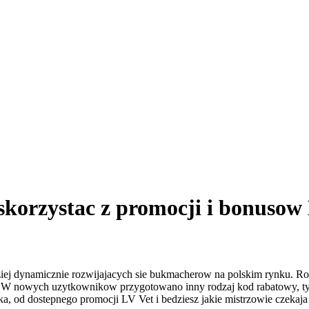
korzystac z promocji i bonuso
ziej dynamicznie rozwijajacych sie bukmacherow na polskim rynku. 
i. W nowych uzytkownikow przygotowano inny rodzaj kod rabatowy, ty
, od dostepnego promocji LV Vet i bedziesz jakie mistrzowie czekaja