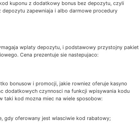
t kod kuponu z dodatkowy bonus bez depozytu, czyli
ez depozytu zapewniaja i albo darmowe procedury
wymagaja wplaty depozytu, i podstawowy przystojny pakiet
iowego. Cena prezentuje sie nastepujaco:
tko bonusow i promocji, jakie rowniez oferuje kasyno
zac dodatkowych czynnosci na funkcji wpisywania kodu
ni w taki kod mozna miec na wiele sposobow:
e, gdy oferowany jest wlasciwie kod rabatowy;