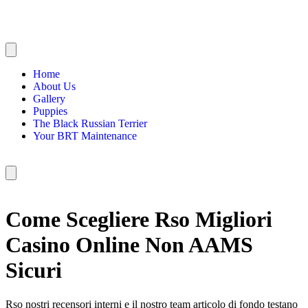
Home
About Us
Gallery
Puppies
The Black Russian Terrier
Your BRT Maintenance
Come Scegliere Rso Migliori
Casino Online Non AAMS
Sicuri
Rso nostri recensori interni e il nostro team articolo di fondo testano