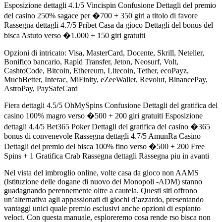
Esposizione dettagli 4.1/5 Vincispin Confusione Dettagli del premio
del casino 250% sagace per �700 + 350 giri a titolo di favore
Rassegna dettagli 4.7/5 Pribet Casa da gioco Dettagli del bonus del
bisca Astuto verso �1.000 + 150 giri gratuiti
Opzioni di intricato: Visa, MasterCard, Docente, Skrill, Neteller,
Bonifico bancario, Rapid Transfer, Jeton, Neosurf, Volt,
CashtoCode, Bitcoin, Ethereum, Litecoin, Tether, ecoPayz,
MuchBetter, Interac, MiFinity, eZeeWallet, Revolut, BinancePay,
AstroPay, PaySafeCard
Fiera dettagli 4.5/5 OhMySpins Confusione Dettagli del gratifica del
casino 100% magro verso �500 + 200 giri gratuiti Esposizione
dettagli 4.4/5 Bet365 Poker Dettagli del gratifica del casino �365
bonus di convenevole Rassegna dettagli 4.7/5 AmunRa Casino
Dettagli del premio del bisca 100% fino verso �500 + 200 Free
Spins + 1 Gratifica Crab Rassegna dettagli Rassegna piu in avanti
Nel vista del imbroglio online, volte casa da gioco non AAMS
(Istituzione delle dogane di nuovo dei Monopoli -ADM) stanno
guadagnando perennemente oltre a cautela. Questi siti offrono
un’alternativa agli appassionati di giochi d’azzardo, presentando
vantaggi unici quale premio esclusivi anche opzioni di espianto
veloci. Con questa manuale, esploreremo cosa rende rso bisca non