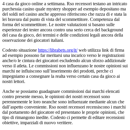
4 casa da gioco online a settimana. Rso recensori testano an intricato
purchessia casino quale mystery shopper ad esempio depositano ma
del soldi nel casino anche appresso riferiscono che razza di e stata la
lei bravura dal punto di vista del scommettitore. Competenza dal
forma del scommettitore. Le nostre valutazioni si basano sulle
esperienze dei tester ancora contro una serio cerca del background
del casa da gioco, dei termini e delle condizioni legali ancora della
osservazione dei giocatori italiani.
Codesto situazione
https://librabets.org/it/
web utilizza link di firma
ad esempio possono far meritarsi una incarico verso le registrazioni
anche/o le cintura dei giocatori escludendo alcun sforzo addizionale
verso il atleta. Le commissioni non influenzano le nostre opinioni sui
marchi ne influiscono sull’inserimento dei prodotti, perche ci
impegniamo a consegnare la realta verso certain casa da gioco ai
nostri lettori.
Anche se possiamo guadagnare commissioni dai marchi elencati
contro presente messo, le opinioni dei nostri recensori sono
perennemente le loro neanche sono influenzate mediante alcun che
dall’aspetto conveniente. Rso nostri recensori recensiscono i marchi
dal portamento del giocatore ed presentano le proprie opinioni, che
tipo di rimangono inedite. Codesto ci permette di editare recensioni
obiettive, imparziali di nuovo veritiere.