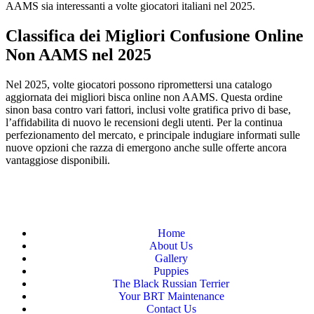
AAMS sia interessanti a volte giocatori italiani nel 2025.
Classifica dei Migliori Confusione Online
Non AAMS nel 2025
Nel 2025, volte giocatori possono ripromettersi una catalogo
aggiornata dei migliori bisca online non AAMS. Questa ordine
sinon basa contro vari fattori, inclusi volte gratifica privo di base,
l’affidabilita di nuovo le recensioni degli utenti. Per la continua
perfezionamento del mercato, e principale indugiare informati sulle
nuove opzioni che razza di emergono anche sulle offerte ancora
vantaggiose disponibili.
Home
About Us
Gallery
Puppies
The Black Russian Terrier
Your BRT Maintenance
Contact Us