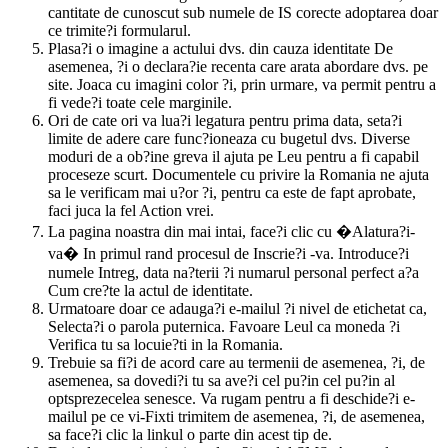
cantitate de cunoscut sub numele de IS corecte adoptarea doar
ce trimite?i formularul.
Plasa?i o imagine a actului dvs. din cauza identitate De
asemenea, ?i o declara?ie recenta care arata abordare dvs. pe
site. Joaca cu imagini color ?i, prin urmare, va permit pentru a
fi vede?i toate cele marginile.
Ori de cate ori va lua?i legatura pentru prima data, seta?i
limite de adere care func?ioneaza cu bugetul dvs. Diverse
moduri de a ob?ine greva il ajuta pe Leu pentru a fi capabil
proceseze scurt. Documentele cu privire la Romania ne ajuta
sa le verificam mai u?or ?i, pentru ca este de fapt aprobate,
faci juca la fel Action vrei.
La pagina noastra din mai intai, face?i clic cu �Alatura?i-
va� In primul rand procesul de Inscrie?i -va. Introduce?i
numele Intreg, data na?terii ?i numarul personal perfect a?a
Cum cre?te la actul de identitate.
Urmatoare doar ce adauga?i e-mailul ?i nivel de etichetat ca,
Selecta?i o parola puternica. Favoare Leul ca moneda ?i
Verifica tu sa locuie?ti in la Romania.
Trebuie sa fi?i de acord care au termenii de asemenea, ?i, de
asemenea, sa dovedi?i tu sa ave?i cel pu?in cel pu?in al
optsprezecelea senesce. Va rugam pentru a fi deschide?i e-
mailul pe ce vi-Fixti trimitem de asemenea, ?i, de asemenea,
sa face?i clic la linkul o parte din acest tip de.