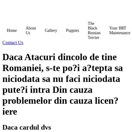
Skip
to
content
The
About
Black
Your BRT
Home
Gallery
Puppies
Us
Russian
Maintenance
Terrier
Contact Us
Daca Atacuri dincolo de tine
Romaniei, s-te po?i a?tepta sa
niciodata sa nu faci niciodata
pute?i intra Din cauza
problemelor din cauza licen?
iere
Daca cardul dvs