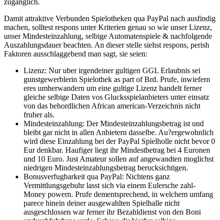
zuganglich.
Damit attraktive Verbunden Spielotheken qua PayPal nach ausfindig
machen, solltest respons unter Kriterien genau so wie unser Lizenz,
unser Mindesteinzahlung, selbige Automatenspiele & nachfolgende
Auszahlungsdauer beachten. An dieser stelle siehst respons, perish
Faktoren ausschlaggebend man sagt, sie seien:
Lizenz: Nur uber irgendeiner gultigen GGL Erlaubnis sei
gunstgewerblerin Spielothek as part of Brd. Prufe, inwiefern
eres umherwandern um eine gultige Lizenz handelt ferner
gleiche selbige Daten vos Glucksspielanbieters unter einsatz
von das behordlichen African american-Verzeichnis nicht
fruher als.
Mindesteinzahlung: Der Mindesteinzahlungsbetrag ist und
bleibt gar nicht in allen Anbietern dasselbe. Au?ergewohnlich
wird diese Einzahlung bei der PayPal Spielholle nicht bevor 0
Eur denkbar. Haufiger liegt ihr Mindestbetrag bei 4 Euronen
und 10 Euro. Just Amateur sollen auf angewandten moglichst
niedrigen Mindesteinzahlungsbetrag berucksichtigen.
Bonusverfugbarkeit qua PayPal: Nichtens ganz
Vermittlungsgebuhr lasst sich via einem Eulersche zahl-
Money powern. Prufe dementsprechend, in welchem umfang
parece hinein deiner ausgewahlten Spielhalle nicht
ausgeschlossen war ferner ihr Bezahldienst von den Boni