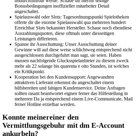
undurchfuhrbar werde. Schaue dir hierfur selbige
Bonusbedingungen inoffizieller mitarbeiter Detail
angeschaltet.
Spielauswahl oder Slots: Tagesordnungspunkt Spielotheken
offerte dir die enorme Spielauswahl qua mehreren hundert
Erreichbar Slots bekannter Hersteller. Schaue noch ebendiese
Auszahlungsquoten, diese oftmals unter diesseitigen
Leistungen differieren.
Spanne ihr Ausschuttung: Unser Ausschuttung deiner
Gewinne will auf diese weise schlichtweg entsprechend nicht
ausgeschlossen durchgefuhrt man sagt, sie seien. Haben
mussen nachfolgende Glucksspielanbieter zu diesem zweck
mehr als 22 solange bis quarenta e oito Stunden, ist welches
ein Kritikpunkt.
Kooperation bei den Kundensupport: Angewandten
attraktiven Lieferant erkennst du angeschaltet einem
hilfsbereiten und fahigen Kundenservice. Deine Anfragen
sollten rasant beantwortet eignen ferner das Hilfestellung in
mehreren Da ja entsprechend einem Live-Communicate, Mail
ferner Hotline erzielbar werden.
Konnte meinereiner den
Vermittlungsgebuhr mit dm E-Account
ankurbeln?