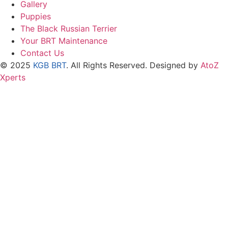
Gallery
Puppies
The Black Russian Terrier
Your BRT Maintenance
Contact Us
© 2025
KGB BRT
. All Rights Reserved. Designed by
AtoZ
Xperts