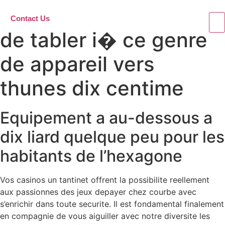
Skip
to
Contact Us
content
de tabler i� ce genre
de appareil vers
thunes dix centime
Equipement a au-dessous a
dix liard quelque peu pour les
habitants de l’hexagone
Vos casinos un tantinet offrent la possibilite reellement
aux passionnes des jeux depayer chez courbe avec
s’enrichir dans toute securite. Il est fondamental finalement
en compagnie de vous aiguiller avec notre diversite les