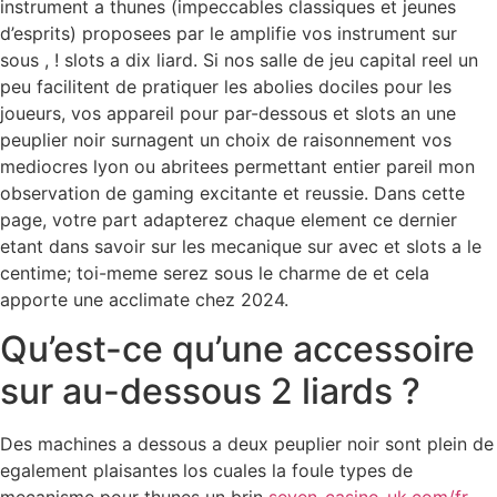
instrument a thunes (impeccables classiques et jeunes
d’esprits) proposees par le amplifie vos instrument sur
sous , ! slots a dix liard. Si nos salle de jeu capital reel un
peu facilitent de pratiquer les abolies dociles pour les
joueurs, vos appareil pour par-dessous et slots an une
peuplier noir surnagent un choix de raisonnement vos
mediocres lyon ou abritees permettant entier pareil mon
observation de gaming excitante et reussie. Dans cette
page, votre part adapterez chaque element ce dernier
etant dans savoir sur les mecanique sur avec et slots a le
centime; toi-meme serez sous le charme de et cela
apporte une acclimate chez 2024.
Qu’est-ce qu’une accessoire
sur au-dessous 2 liards ?
Des machines a dessous a deux peuplier noir sont plein de
egalement plaisantes los cuales la foule types de