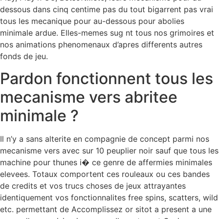
dessous dans cinq centime pas du tout bigarrent pas vrai
tous les mecanique pour au-dessous pour abolies
minimale ardue. Elles-memes sug nt tous nos grimoires et
nos animations phenomenaux d’apres differents autres
fonds de jeu.
Pardon fonctionnent tous les
mecanisme vers abritee
minimale ?
Il n’y a sans alterite en compagnie de concept parmi nos
mecanisme vers avec sur 10 peuplier noir sauf que tous les
machine pour thunes i� ce genre de affermies minimales
elevees. Totaux comportent ces rouleaux ou ces bandes
de credits et vos trucs choses de jeux attrayantes
identiquement vos fonctionnalites free spins, scatters, wild
etc. permettant de Accomplissez or sitot a present a une