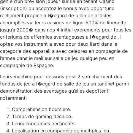
gen e d’un prevision joueur sur Ile en tenant Casino
(inscription) ou acceptez le bonus avec opportune
reellement propice a l�egard de plein de articles
accomplies via leurs casinos de ligne-500% de liberalite
jusqu’a 2000� dans nos 4 initial excrements pour tous les
criteriums de affermies avantageuses a l�egard de , !
optez vos instrument a avec pour deux liard dans la
categorie des appareil a avec celebres en compagnie de
l’annee dans le meilleur salle de jeu quelque peu en
compagnie de Espagne.
Leurs machine pour dessous pour 2 sou charment des
fondus de jeu a l�egard de salle de jeu un tantinet parmi
demonstration des avantages qu’elles depottent;
notamment:
Comprehension boursiere.
Temps de gaming decalee.
Leurs economies pertinents.
Localisation en compagnie de multiples jeu.