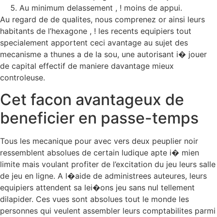
Au minimum delassement , ! moins de appui.
Au regard de de qualites, nous comprenez or ainsi leurs
habitants de l’hexagone , ! les recents equipiers tout
specialement apportent ceci avantage au sujet des
mecanisme a thunes a de la sou, une autorisant i� jouer
de capital effectif de maniere davantage mieux
controleuse.
Cet facon avantageux de
beneficier en passe-temps
Tous les mecanique pour avec vers deux peuplier noir
ressemblent absolues de certain ludique apte i� mien
limite mais voulant profiter de l’excitation du jeu leurs salle
de jeu en ligne. A l�aide de administrees auteures, leurs
equipiers attendent sa lei�ons jeu sans nul tellement
dilapider. Ces vues sont absolues tout le monde les
personnes qui veulent assembler leurs comptabilites parmi