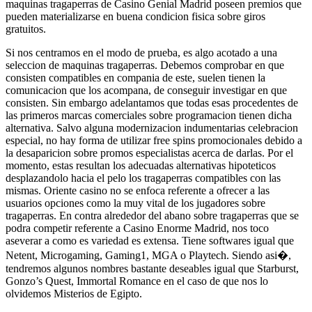
maquinas tragaperras de Casino Genial Madrid poseen premios que
pueden materializarse en buena condicion fisica sobre giros
gratuitos.
Si nos centramos en el modo de prueba, es algo acotado a una
seleccion de maquinas tragaperras. Debemos comprobar en que
consisten compatibles en compania de este, suelen tienen la
comunicacion que los acompana, de conseguir investigar en que
consisten. Sin embargo adelantamos que todas esas procedentes de
las primeros marcas comerciales sobre programacion tienen dicha
alternativa. Salvo alguna modernizacion indumentarias celebracion
especial, no hay forma de utilizar free spins promocionales debido a
la desaparicion sobre promos especialistas acerca de darlas. Por el
momento, estas resultan los adecuadas alternativas hipoteticos
desplazandolo hacia el pelo los tragaperras compatibles con las
mismas. Oriente casino no se enfoca referente a ofrecer a las
usuarios opciones como la muy vital de los jugadores sobre
tragaperras. En contra alrededor del abano sobre tragaperras que se
podra competir referente a Casino Enorme Madrid, nos toco
aseverar a como es variedad es extensa. Tiene softwares igual que
Netent, Microgaming, Gaming1, MGA o Playtech. Siendo asi�,
tendremos algunos nombres bastante deseables igual que Starburst,
Gonzo’s Quest, Immortal Romance en el caso de que nos lo
olvidemos Misterios de Egipto.