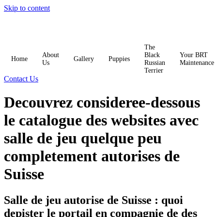
Skip to content
The
About
Black
Your BRT
Home
Gallery
Puppies
Us
Russian
Maintenance
Terrier
Contact Us
Decouvrez consideree-dessous
le catalogue des websites avec
salle de jeu quelque peu
completement autorises de
Suisse
Salle de jeu autorise de Suisse : quoi
depister le portail en compagnie de des