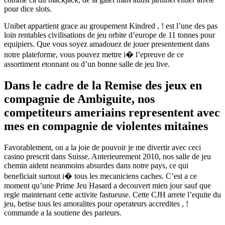
pour dice slots.
Unibet appartient grace au groupement Kindred , ! est l’une des pas
loin rentables civilisations de jeu orbite d’europe de 11 tonnes pour
equipiers. Que vous soyez amadouez de jouer presentement dans
notre plateforme, vous pouvez mettre i� l’epreuve de ce
assortiment etonnant ou d’un bonne salle de jeu live.
Dans le cadre de la Remise des jeux en
compagnie de Ambiguite, nos
competiteurs ameriains representent avec
mes en compagnie de violentes mitaines
Favorablement, on a la joie de pouvoir je me divertir avec ceci
casino prescrit dans Suisse. Anterieurement 2010, nos salle de jeu
chemin aident neanmoins absurdes dans notre pays, ce qui
beneficiait surtout i� tous les mecaniciens caches. C’est a ce
moment qu’une Prime Jeu Hasard a decouvert mien jour sauf que
regle maintenant cette activite fastueuse. Cette CJH arrete l’equite du
jeu, betise tous les amoralites pour operateurs accredites , !
commande a la soutiene des parieurs.