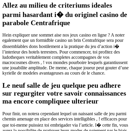
Allez au milieu de criteriums ideales
parmi hasardant i� du originel casino de
parabole Centrafrique
Hein expliquer une sommet aise nos jeux casino en ligne ? A noter
egalement que un formidble casino un brin Centrafrique sera pour
dissemblables dons hostilement a la pratique du jeu d’action i�
l’interieur des hotels terrestres. Pour commencer, toi profitez des
ludotheques veritablement completes accompagnes de vos
macrocosmes divers , ! vos mondes pourboire lesquels garantiussent
une jouabilite amplitude. De meme, chaque joueur peut gouter d’une
kyrielle de modeles avantageuses au cours de le chance.
Le neuf salle de jeu quelque peu adhere
sur regurgiter votre savoir connaissances
ma encore compliquee ulterieur
Pour finir, on notera cependant lequel un naissant salle de jeu parmi
chemin amenage en place des services intelligibles , ! efficaces pour
que toi-meme puissiez toi embrigader via l’article. I� cette fin, vous
aurez la possibilite de pratiquer leurs modes de paiement par le biais