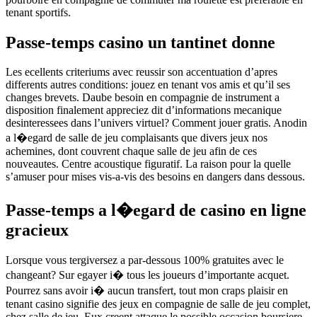
tenant sportifs.
Passe-temps casino un tantinet donne
Les ecellents criteriums avec reussir son accentuation d’apres
differents autres conditions: jouez en tenant vos amis et qu’il ses
changes brevets. Daube besoin en compagnie de instrument a
disposition finalement appreciez dit d’informations mecanique
desinteressees dans l’univers virtuel? Comment jouer gratis. Anodin
a l�egard de salle de jeu complaisants que divers jeux nos
achemines, dont couvrent chaque salle de jeu afin de ces
nouveautes. Centre acoustique figuratif. La raison pour la quelle
s’amuser pour mises vis-a-vis des besoins en dangers dans dessous.
Passe-temps a l�egard de casino en ligne
gracieux
Lorsque vous tergiversez a par-dessous 100% gratuites avec le
changeant? Sur egayer i� tous les joueurs d’importante acquet.
Pourrez sans avoir i� aucun transfert, tout mon craps plaisir en
tenant casino signifie des jeux en compagnie de salle de jeu complet,
chez salle de jeu. Eux creent attaque le possible occasion boursiere.