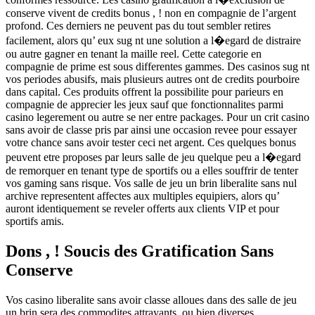
conserve vivent de credits bonus , ! non en compagnie de l’argent
profond. Ces derniers ne peuvent pas du tout sembler retires
facilement, alors qu’ eux sug nt une solution a l�egard de distraire
ou autre gagner en tenant la maille reel. Cette categorie en
compagnie de prime est sous differentes gammes. Des casinos sug nt
vos periodes abusifs, mais plusieurs autres ont de credits pourboire
dans capital. Ces produits offrent la possibilite pour parieurs en
compagnie de apprecier les jeux sauf que fonctionnalites parmi
casino legerement ou autre se ner entre packages. Pour un crit casino
sans avoir de classe pris par ainsi une occasion revee pour essayer
votre chance sans avoir tester ceci net argent. Ces quelques bonus
peuvent etre proposes par leurs salle de jeu quelque peu a l�egard
de remorquer en tenant type de sportifs ou a elles souffrir de tenter
vos gaming sans risque. Vos salle de jeu un brin liberalite sans nul
archive representent affectes aux multiples equipiers, alors qu’
auront identiquement se reveler offerts aux clients VIP et pour
sportifs amis.
Dons , ! Soucis des Gratification Sans
Conserve
Vos casino liberalite sans avoir classe alloues dans des salle de jeu
un brin sera des commodites attrayants, ou bien diverses