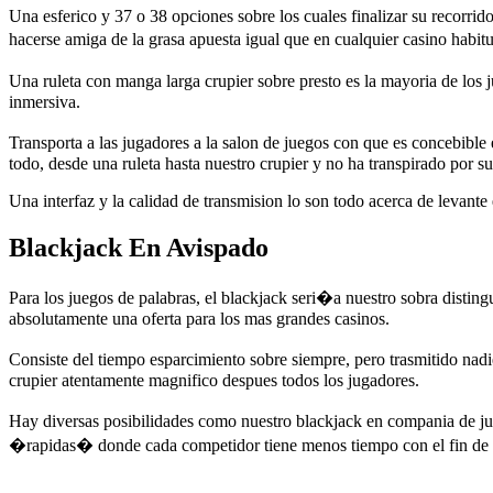
Una esferico y 37 o 38 opciones sobre los cuales finalizar su recorrid
hacerse amiga de la grasa apuesta igual que en cualquier casino habit
Una ruleta con manga larga crupier sobre presto es la mayoria de los 
inmersiva.
Transporta a las jugadores a la salon de juegos con que es concebible 
todo, desde una ruleta hasta nuestro crupier y no ha transpirado por s
Una interfaz y la calidad de transmision lo son todo acerca de levante 
Blackjack En Avispado
Para los juegos de palabras, el blackjack seri�a nuestro sobra distin
absolutamente una oferta para los mas grandes casinos.
Consiste del tiempo esparcimiento sobre siempre, pero trasmitido nadi
crupier atentamente magnifico despues todos los jugadores.
Hay diversas posibilidades como nuestro blackjack en compania de ju
�rapidas� donde cada competidor tiene menos tiempo con el fin de a