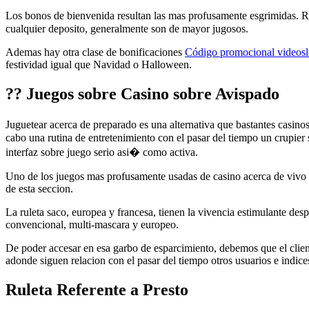
Los bonos de bienvenida resultan las mas profusamente esgrimidas. R
cualquier deposito, generalmente son de mayor jugosos.
Ademas hay otra clase de bonificaciones
Código promocional videosl
festividad igual que Navidad o Halloween.
?? Juegos sobre Casino sobre Avispado
Juguetear acerca de preparado es una alternativa que bastantes casino
cabo una rutina de entretenimiento con el pasar del tiempo un crupier 
interfaz sobre juego serio asi� como activa.
Uno de los juegos mas profusamente usadas de casino acerca de vivo co
de esta seccion.
La ruleta saco, europea y francesa, tienen la vivencia estimulante des
convencional, multi-mascara y europeo.
De poder accesar en esa garbo de esparcimiento, debemos que el client
adonde siguen relacion con el pasar del tiempo otros usuarios e indice
Ruleta Referente a Presto