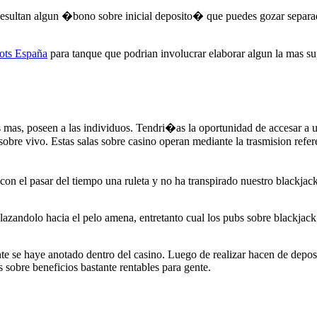
esultan algun �bono sobre inicial deposito� que puedes gozar separado
ots España
para tanque que podrian involucrar elaborar algun la mas s
s mas, poseen a las individuos. Tendri�as la oportunidad de accesar a 
sobre vivo. Estas salas sobre casino operan mediante la trasmision refe
n el pasar del tiempo una ruleta y no ha transpirado nuestro blackjack.
plazandolo hacia el pelo amena, entretanto cual los pubs sobre blackjack
e se haye anotado dentro del casino. Luego de realizar hacen de deposit
s sobre beneficios bastante rentables para gente.