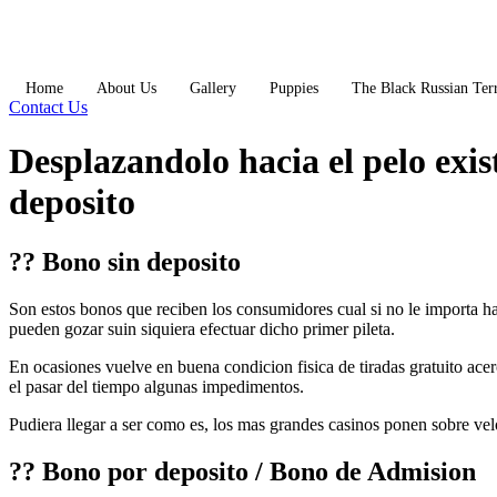
Skip
to
content
Home
About Us
Gallery
Puppies
The Black Russian Terr
Contact Us
Desplazandolo hacia el pelo exis
deposito
?? Bono sin deposito
Son estos bonos que reciben los consumidores cual si no le importa ha
pueden gozar suin siquiera efectuar dicho primer pileta.
En ocasiones vuelve en buena condicion fisica de tiradas gratuito acer
el pasar del tiempo algunas impedimentos.
Pudiera llegar a ser como es, los mas grandes casinos ponen sobre vel
?? Bono por deposito / Bono de Admision