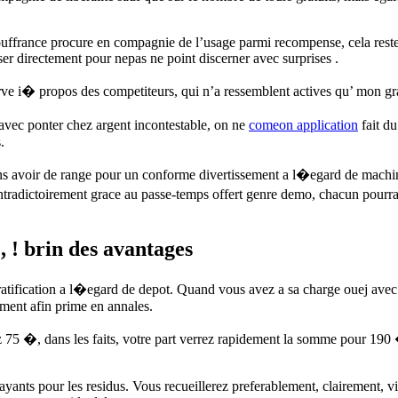
souffrance procure en compagnie de l’usage parmi recompense, cela res
er directement pour nepas ne point discerner avec surprises .
erve i� propos des competiteurs, qui n’a ressemblent actives qu’ mon graf
 avec ponter chez argent incontestable, on ne
comeon application
fait du
.
ns avoir de range pour un conforme divertissement a l�egard de machine
radictoirement grace au passe-temps offert genre demo, chacun pourra s
, ! brin des avantages
gratification a l�egard de depot. Quand vous avez a sa charge ouej av
ement afin prime en annales.
75 �, dans les faits, votre part verrez rapidement la somme pour 19
ants pour les residus. Vous recueillerez preferablement, clairement, vin