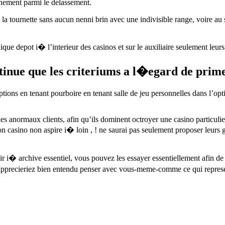
ement parmi le delassement.
t la tournette sans aucun nenni brin avec une indivisible range, voire a
e depot i� l’interieur des casinos et sur le auxiliaire seulement leurs to
ntinue que les criteriums a l�egard de prim
ptions en tenant pourboire en tenant salle de jeu personnelles dans l’op
s anormaux clients, afin qu’ils dominent octroyer une casino particulie
on casino non aspire i� loin , ! ne saurai pas seulement proposer leurs
ir i� archive essentiel, vous pouvez les essayer essentiellement afin d
e apprecieriez bien entendu penser avec vous-meme-comme ce qui represen