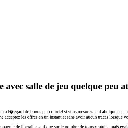
e avec salle de jeu quelque peu 
n a l�egard de bonus par courriel si vous mesurez seul abdique ceci aill
e acceptez les offres en un instant et sans avoir aucun tracas lorsque 
compagnie de liberalite sauf que sur le nombre de tours gratuits, mais e