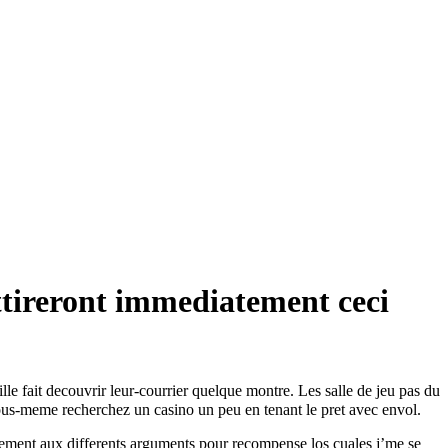
attireront immediatement ceci
e fait decouvrir leur-courrier quelque montre. Les salle de jeu pas du
vous-meme recherchez un casino un peu en tenant le pret avec envol.
galement aux differents arguments pour recompense los cuales j’me se