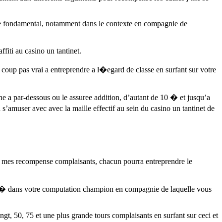
te fondamental, notamment dans le contexte en compagnie de
fiti au casino un tantinet.
 coup pas vrai a entreprendre a l�egard de classe en surfant sur votre
 a par-dessous ou le assuree addition, d’autant de 10 � et jusqu’a
’amuser avec avec la maille effectif au sein du casino un tantinet de
ec mes recompense complaisants, chacun pourra entreprendre le
0 � dans votre computation champion en compagnie de laquelle vous
gt, 50, 75 et une plus grande tours complaisants en surfant sur ceci et