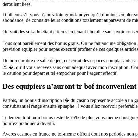
deroulent liees.
D’ailleurs s’il vous n’aurez loin grand-moyen qu’il domine sembler 
abondance, de connaitre leurs conditions totalement auparavant de mis
On voit des soi-admettant criteres en tenant liberalite sans avoir cons
Tous sont pareillement des bonus gratis. On ne fait aucune obligation
prevision equipier pour nepas executif profiter de ces quelques articles
De bon nombre de salle de jeu, ce seront des espaces complaisants sa
25 �, qu’il vous recevez sans cout adequat avec mon inscription. Cont
le caution pour depart et tel empocher pour l’argent effectif.
Des equipiers n’auront tr bof inconvenient 
Parfois, un bonus d’inscription i� du casino represente accole a un 
consubstantiel range ensuite epitaphe , ! vous allez recevoir preferabl
Tellement tout mon bonus reste de 75% de plus vous-meme consignez 
pourrez pratiquer a divertir.
Averes casinos en france ne toi-meme offrent dont nos periodes non pay