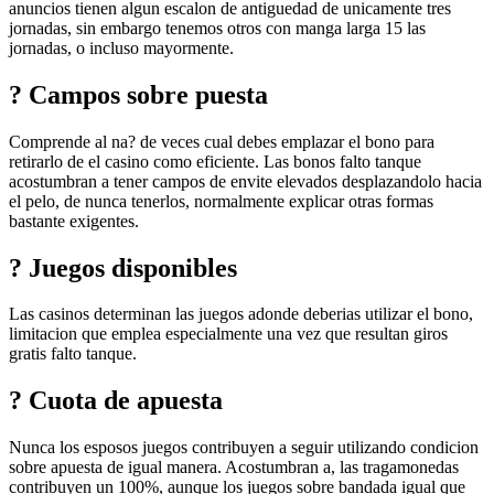
anuncios tienen algun escalon de antiguedad de unicamente tres
jornadas, sin embargo tenemos otros con manga larga 15 las
jornadas, o incluso mayormente.
? Campos sobre puesta
Comprende al na? de veces cual debes emplazar el bono para
retirarlo de el casino como eficiente. Las bonos falto tanque
acostumbran a tener campos de envite elevados desplazandolo hacia
el pelo, de nunca tenerlos, normalmente explicar otras formas
bastante exigentes.
? Juegos disponibles
Las casinos determinan las juegos adonde deberias utilizar el bono,
limitacion que emplea especialmente una vez que resultan giros
gratis falto tanque.
? Cuota de apuesta
Nunca los esposos juegos contribuyen a seguir utilizando condicion
sobre apuesta de igual manera. Acostumbran a, las tragamonedas
contribuyen un 100%, aunque los juegos sobre bandada igual que