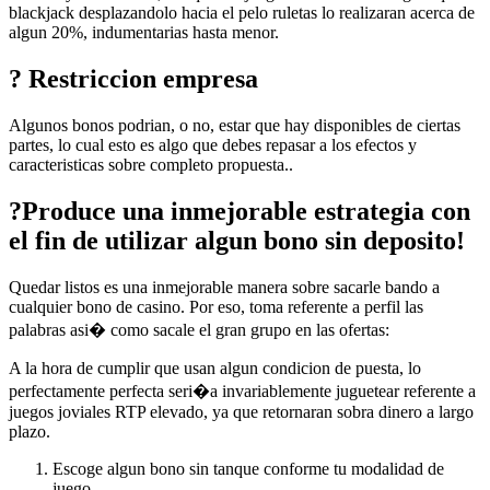
blackjack desplazandolo hacia el pelo ruletas lo realizaran acerca de
algun 20%, indumentarias hasta menor.
? Restriccion empresa
Algunos bonos podrian, o no, estar que hay disponibles de ciertas
partes, lo cual esto es algo que debes repasar a los efectos y
caracteristicas sobre completo propuesta..
?Produce una inmejorable estrategia con
el fin de utilizar algun bono sin deposito!
Quedar listos es una inmejorable manera sobre sacarle bando a
cualquier bono de casino. Por eso, toma referente a perfil las
palabras asi� como sacale el gran grupo en las ofertas:
A la hora de cumplir que usan algun condicion de puesta, lo
perfectamente perfecta seri�a invariablemente juguetear referente a
juegos joviales RTP elevado, ya que retornaran sobra dinero a largo
plazo.
Escoge algun bono sin tanque conforme tu modalidad de
juego