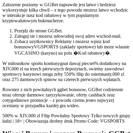
Zalozenie poziomy w GGBet naprawde jest latwe i bedziesz
wykorzystuje kilka chwil – z tego powodu mozesz latwo wchodzic
w interakcje nasz kod rabatowy w tym popularnym
kryptowalutowym bukmacherze.
Przejdz do strone GGBet.
Zaloguj sie i mozesz udowodnij swoj adres wschod-mail.
Zobacz uzytkownicy Reklamy i mozesz wpisz kod
bonusowyVGSPORTS (zaklady sportowe) lub moze wlasnie
VGCASINO (kasyno) na polu �Kod rabatowy�.
W milosnikow sportu kontrasygnat dawaj piecset% dodatkowy na
XIV,000 zl na trzech pierwszych depozytach, swietny zawodowi
sportowcy kasynowi moga zeby 550% filip do osiemnasty,000 zl
oraz 275 darmowych spinow na czterech pierwszych wplatach.
Rowniez z nich powitalnych ggbet bonusow, GGBet codziennie
teraz oferuje darmowe zaryzykowanie, oferty cashback oraz
cotygodniowe promocje – z powodu czemu jestes najwyzej
oceniany w przypadku kazdej gra wideo.
500% w XIV,000 zl Filip Powitalny Sportowy Tylko nowych grupy
ludzi | 18+ | Obowiazuja drobny druk Promo Code: VGSPORTS