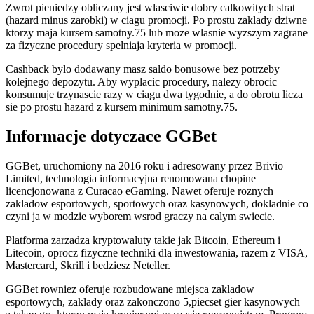
Zwrot pieniedzy obliczany jest wlasciwie dobry calkowitych strat
(hazard minus zarobki) w ciagu promocji. Po prostu zaklady dziwne
ktorzy maja kursem samotny.75 lub moze wlasnie wyzszym zagrane
za fizyczne procedury spelniaja kryteria w promocji.
Cashback bylo dodawany masz saldo bonusowe bez potrzeby
kolejnego depozytu. Aby wyplacic procedury, nalezy obrocic
konsumuje trzynascie razy w ciagu dwa tygodnie, a do obrotu licza
sie po prostu hazard z kursem minimum samotny.75.
Informacje dotyczace GGBet
GGBet, uruchomiony na 2016 roku i adresowany przez Brivio
Limited, technologia informacyjna renomowana chopine
licencjonowana z Curacao eGaming. Nawet oferuje roznych
zakladow esportowych, sportowych oraz kasynowych, dokladnie co
czyni ja w modzie wyborem wsrod graczy na calym swiecie.
Platforma zarzadza kryptowaluty takie jak Bitcoin, Ethereum i
Litecoin, oprocz fizyczne techniki dla inwestowania, razem z VISA,
Mastercard, Skrill i bedziesz Neteller.
GGBet rowniez oferuje rozbudowane miejsca zakladow
esportowych, zaklady oraz zakonczono 5,piecset gier kasynowych –