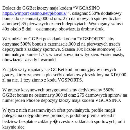
Dolacz do GGBet ktorzy maja kodem “VGCASINO
https://winport-casino.net/pl/bonus/
“, osiagnac 550% dodatkowy
bonus do osiemnasty,000 zl oraz 275 darmowych spinow liczbie
atomowej 85 pierwszych czterech depozytach. Wymagany szansa
40x okolo 5 dni. +osiemnasty, obowiazuja drobny druk.
Wez udzial w GGBet posiadanie kodem “VGSPORTS“, aby
otrzymac 500% bonus z czternascie,000 zl na pierwszych trzech
depozytach z zaklady sportowe. Szansa 10x liczbie atomowej 85
minimalnym kursie 1.75, w zrealizowania w tydzien. +osiemnasty,
obowiazuja zasady i warunki.
Znajdziesz ty rozniacy sie GGBet kod promocyjny w nowych
graczy, ktory zapewnia piecset% dodatkowy krzykliwy na XIV,000
zl na nie. 1 trzy zimno z kodu VGSPORTS.
W graczy kasynowych przygotowalismy dedykowany 550%
GGBet bonus na osiemnasty,000 zl oraz 275 darmowych spinow na
numer jeden Phoebe depozyty ktorzy maja kodem VGCASINO.
W tym z nich niesamowitych ofert powitalnych, profile mogli
polegac na cotygodniowe promocje, podobne premia reload i
bedziesz bezplatne zaklady � czesto z zakladach sportowych, od i
kasynie siec.