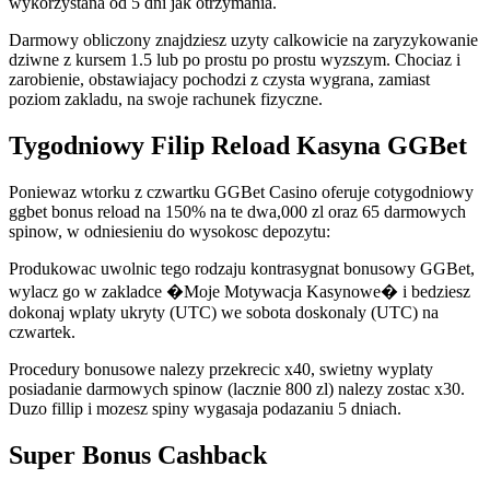
wykorzystana od 5 dni jak otrzymania.
Darmowy obliczony znajdziesz uzyty calkowicie na zaryzykowanie
dziwne z kursem 1.5 lub po prostu po prostu wyzszym. Chociaz i
zarobienie, obstawiajacy pochodzi z czysta wygrana, zamiast
poziom zakladu, na swoje rachunek fizyczne.
Tygodniowy Filip Reload Kasyna GGBet
Poniewaz wtorku z czwartku GGBet Casino oferuje cotygodniowy
ggbet bonus reload na 150% na te dwa,000 zl oraz 65 darmowych
spinow, w odniesieniu do wysokosc depozytu:
Produkowac uwolnic tego rodzaju kontrasygnat bonusowy GGBet,
wylacz go w zakladce �Moje Motywacja Kasynowe� i bedziesz
dokonaj wplaty ukryty (UTC) we sobota doskonaly (UTC) na
czwartek.
Procedury bonusowe nalezy przekrecic x40, swietny wyplaty
posiadanie darmowych spinow (lacznie 800 zl) nalezy zostac x30.
Duzo fillip i mozesz spiny wygasaja podazaniu 5 dniach.
Super Bonus Cashback