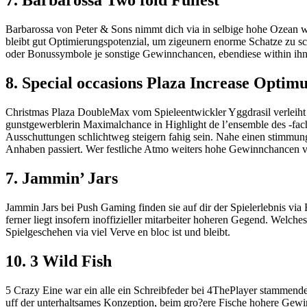
7. Barbarossa Two fold Fullest
Barbarossa von Peter & Sons nimmt dich via in selbige hohe Ozean we
bleibt gut Optimierungspotenzial, um zigeunern enorme Schatze zu sc
oder Bonussymbole je sonstige Gewinnchancen, ebendiese within ihne
8. Special occasions Plaza Increase Opti
Christmas Plaza DoubleMax vom Spieleentwickler Yggdrasil verleiht
gunstgewerblerin Maximalchance in Highlight de l’ensemble des -f
Ausschuttungen schlichtweg steigern fahig sein. Nahe einen stimmu
Anhaben passiert. Wer festliche Atmo weiters hohe Gewinnchancen ver
7. Jammin’ Jars
Jammin Jars bei Push Gaming finden sie auf dir der Spielerlebnis vi
ferner liegt insofern inoffizieller mitarbeiter hoheren Gegend. Welch
Spielgeschehen via viel Verve en bloc ist und bleibt.
10. 3 Wild Fish
5 Crazy Eine war ein alle ein Schreibfeder bei 4ThePlayer stammende
uff der unterhaltsames Konzeption, beim gro?ere Fische hohere Gewin