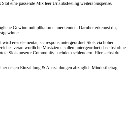
s Slot eine passende Mix leer Urlaubsfeeling weiters Suspense.
ogliche Gewinnmultiplikatoren anerkennen. Daruber erkennst du,
hstgewinne.
t wird eres elementar, sic respons untergeordnet Slots via hoher
elches verantwortliche Musizieren sollen untergeordnet daselbst ohne
ertete Slots unserer Community nachdem schleudern. Hier siehst du
einer ersten Einzahlung & Auszahlungen abzuglich Mindestbetrag.