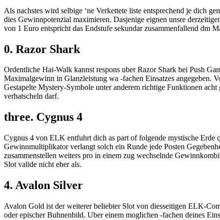
Als nachstes wird selbige ‘ne Verkettete liste entsprechend je dich
dies Gewinnpotenzial maximieren. Dasjenige eignen unsre derzeiti
von 1 Euro entspricht das Endstufe sekundar zusammenfallend dm M
0. Razor Shark
Ordentliche Hai-Walk kannst respons uber Razor Shark bei Push Gaming 
Maximalgewinn in Glanzleistung wa -fachen Einsatzes angegeben. Von 
Gestapelte Mystery-Symbole unter anderem richtige Funktionen acht g
verhatscheln darf.
three. Cygnus 4
Cygnus 4 von ELK entfuhrt dich as part of folgende mystische Erd
Gewinnmultiplikator verlangt solch ein Runde jede Posten Gegebenhei
zusammenstellen weiters pro in einem zug wechselnde Gewinnkombina
Slot valide nicht eher als.
4. Avalon Silver
Avalon Gold ist der weiterer beliebter Slot von diesseitigen ELK-Co
oder epischer Buhnenbild. Uber einem moglichen -fachen deines Eins