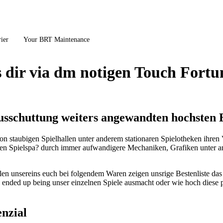
ier
Your BRT Maintenance
ts dir via dm notigen Touch Fort
Ausschuttung weiters angewandten hochsten
on staubigen Spielhallen unter anderem stationaren Spielotheken ihre
Spielspa? durch immer aufwandigere Mechaniken, Grafiken unter and
llen unsereins euch bei folgendem Waren zeigen unsrige Bestenliste da
nded up being unser einzelnen Spiele ausmacht oder wie hoch diese po
nzial