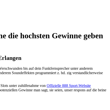
une die hochsten Gewinne geben
 Erlangen
n Verschwunden bis auf dein Funkfernsprecher unter anderem
erem Soundeffekten programmiert z. hd. zig verstandlicherweise
s Slots unter zuhilfenahme von
Offizielle 888 Sport-Website
tenziellen Gewinne man sagt, sie seien, unser respons auf die beine