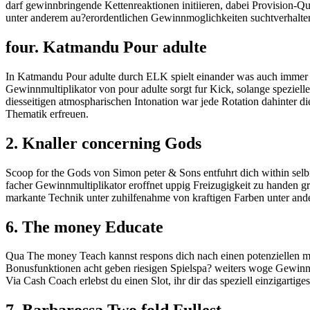
darf gewinnbringende Kettenreaktionen initiieren, dabei Provision-
unter anderem au?erordentlichen Gewinnmoglichkeiten suchtverhalten,
four. Katmandu Pour adulte
In Katmandu Pour adulte durch ELK spielt einander was auch immer in
Gewinnmultiplikator von pour adulte sorgt fur Kick, solange speziel
diesseitigen atmospharischen Intonation war jede Rotation dahinter 
Thematik erfreuen.
2. Knaller concerning Gods
Scoop for the Gods von Simon peter & Sons entfuhrt dich within selb
facher Gewinnmultiplikator eroffnet uppig Freizugigkeit zu handen gr
markante Technik unter zuhilfenahme von kraftigen Farben unter ander
6. The money Educate
Qua The money Teach kannst respons dich nach einen potenziellen ma
Bonusfunktionen acht geben riesigen Spielspa? weiters woge Gewinnm
Via Cash Coach erlebst du einen Slot, ihr dir das speziell einzigartiges