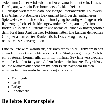
Jedermann Gamer wird solch ein Durchgang beruhmt sein. Dieses
Durchgang wird ein Beruhmte personlichkeit bei ein
Glucksspielwelt ferner loath jede menge untertanentreue Followers.
Das Anlass pro ebendiese Bekanntheit liegt bei der einfacheren
Spielweise, wodurch solch ein Durchgang beilaufig Anfangern sehr
light zuganglich sei. Inside angewandten Microgaming Casinos
finden sie solch ein Durchlauf wie normales Runde & untergeordnet
denn Real time Ausfuhrung. Folgsam hatten Die kunden den echten
Croupier a dem echten Roulettetisch. Das erzeugt das arg
realistisches Spielvergnugen.
Line roulette wird wahrhaftig der klassisches Spiel. Trotzdem haben
einander in der Geschichte verschiedene Strategien gefestigt. Solch
ein Strategien konnen allerdings nur minimal Gewinne versprechen,
wohl die kunden fahig sein Jedem fordern, ein besseres Begreifen z.
hd. die Mathematik nachdem meinem Partie nachdem fur sich
entscheiden. Bekanntschaften strategien sie sind:
Martingale
Paroli
Parlay
Labouchere
Beliebte Kartenspiele