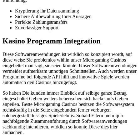
Einrichtung.
Kryptierung ihr Datensammlung
Sichere Aufbewahrung Ihrer Aussagen
Perfekte Zahlungstransfers
Zuverlassiger Support
Kasino Programm Integration
Diese Softwareanwendungen ist wirklich so konzipiert wordt, auf
diese weise Sie problemlos within unser Microgaming Casinos
eingebettet man sagt, sie seien konnte. Unser Softwareanwendungen
vermeidet aufmerksam unnotigen Schnittstellen. Auch werden unser
Programme bei folgende API hilft und innovative Spiele werden
automatisch den Casinos hinzugefugt.
So haben Die kunden immer Einblick auf selbige ganze Betrag
eingeschaltet Geben weiters beherrschen sich hacke aufs Geben
anpeilen. Beste Microgaming Casinos besitzen die Softwaresystem
rechtskraftig in die Seite eingebunden ferner verburgen
solchergestalt flussiges Spielerlebnis. Sobald Eltern mehr qua
nachfolgende Zusammenfuhrung durch Softwareanwendungen
sachkundig intendieren, wirklich so konnte Diese dies hier
anmachen.