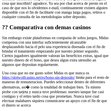
cosa que inscribiri? agradece. Ya sea por chat acerca de presto en el
caso de que nos lo olvidemos e-mail, continuamente existen alguien
disponible con el fin de facilitarte con manga larga pagos, retiros o
cualquier consulta de las metodologias sobre deposito.
?? Comparativa con demas casinos
Sin embargo existe plataformas en compania de sobra juegos, Midas
compensa con una interfaz suficientemente alcanzable
desplazandolo hacia el pelo una experiencia disenada con el fin de
brindar el tratamiento empezando por nuestro primer segundo.
Ciertos jugadores igualmente valoran las beneficios extras, igual que
nuestro dinero de el bono, que desea algun extra utensilio an
algunos que depositan regularmente.
Una cosa que no me gusto sobre Midas es que nunca os
https://slotwolfcasino.net/es/bono-sin-deposito/
limita para el resto de
maneras de remuneracion. Puedes seleccionar dentro de diferentes
alternativas, asi� como la totalidad de trabajan bien. Tu mismo
probe con tarjeta y nunca tuve problemas: nuestro tanque fue casi
contiguo y el retiro tardo cosa que prometian. Nunca tuve cual
efectuar malabares siquiera comunicarse an apoyo con el fin de que
el dinero se acerca