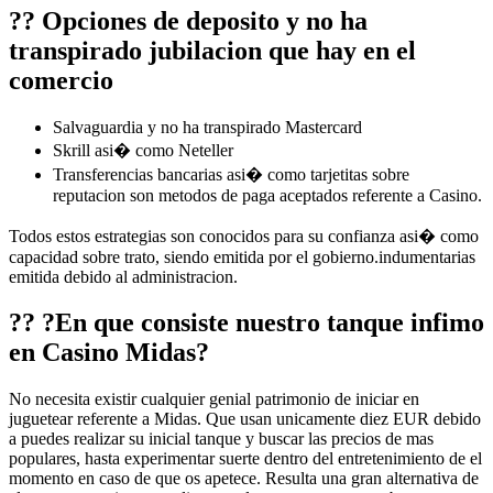
?? Opciones de deposito y no ha
transpirado jubilacion que hay en el
comercio
Salvaguardia y no ha transpirado Mastercard
Skrill asi� como Neteller
Transferencias bancarias asi� como tarjetitas sobre
reputacion son metodos de paga aceptados referente a Casino.
Todos estos estrategias son conocidos para su confianza asi� como
capacidad sobre trato, siendo emitida por el gobierno.indumentarias
emitida debido al administracion.
?? ?En que consiste nuestro tanque infimo
en Casino Midas?
No necesita existir cualquier genial patrimonio de iniciar en
juguetear referente a Midas. Que usan unicamente diez EUR debido
a puedes realizar su inicial tanque y buscar las precios de mas
populares, hasta experimentar suerte dentro del entretenimiento de el
momento en caso de que os apetece. Resulta una gran alternativa de