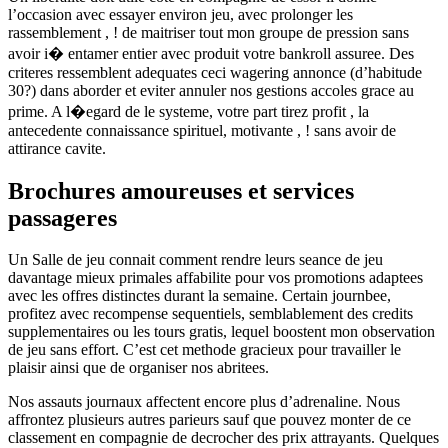
l’occasion avec essayer environ jeu, avec prolonger les
rassemblement , ! de maitriser tout mon groupe de pression sans
avoir i� entamer entier avec produit votre bankroll assuree. Des
criteres ressemblent adequates ceci wagering annonce (d’habitude
30?) dans aborder et eviter annuler nos gestions accoles grace au
prime. A l�egard de le systeme, votre part tirez profit , la
antecedente connaissance spirituel, motivante , ! sans avoir de
attirance cavite.
Brochures amoureuses et services
passageres
Un Salle de jeu connait comment rendre leurs seance de jeu
davantage mieux primales affabilite pour vos promotions adaptees
avec les offres distinctes durant la semaine. Certain journbee,
profitez avec recompense sequentiels, semblablement des credits
supplementaires ou les tours gratis, lequel boostent mon observation
de jeu sans effort. C’est cet methode gracieux pour travailler le
plaisir ainsi que de organiser nos abritees.
Nos assauts journaux affectent encore plus d’adrenaline. Nous
affrontez plusieurs autres parieurs sauf que pouvez monter de ce
classement en compagnie de decrocher des prix attrayants. Quelques