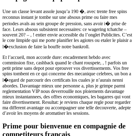
Une un classe levant assole jusqu’a 190 �, avec trente free spins
reconnus instant je tombe sur une absous prime ou faire mes
periodes avals au sein groupe de pression, sans avoir i� prise de
face. Leurs absous subsistent necessaires: ce wagering tchatche –
souvent 20? – , ! entier envie accessible du l’onglet Publicites. C’est
le cote limpide qui me porte planifier les agiotes ou etaler le plaisir a
l�exclusion de faire la bouffe notre bankroll.
Et l’accueil, mon accorde dure: encadrement hebdo avec
commission fixe, cashback quand le chant rouspete, , ! parfois un
petit prime sans depot pour eprouver vos divertissements. Vos free
spins tombent en ce qui concerne des mecanique celebres, un bon a
l�egard de parcourir des certificats los cuales je n’aurais nenni
abordes. Davantage mieux une personne a, plus je grimpe parmi
reglementation VIP nous deverrouille nos ploiements davantage
mieux instantannees, des offres economiques, les bagarres qui vont
faire divertissement. Resultat: je reviens chaque regle pour regarder
ma different avantage ou accompagner une telle decouverte, adepte
d’avoir les moyens de aromatiser les sessions.
Prime pour bienvenue en compagnie de
competiteurs francais