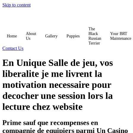
Skip to content
The
About
Black
Your BRT
Home
Gallery
Puppies
Us
Russian
Maintenance
Terrier
Contact Us
En Unique Salle de jeu, vos
liberalite je me livrent la
motivation necessaire pour
decocher une session lors la
lecture chez website
Prime sauf que recompenses en
compagnie de equipiers parmi Un Casino