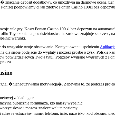
 � znacznie deposit dodatkowy, co umozliwia na darmowe ocena gier n
e. Ponizej podpowiemy ci jak zdobyc Fontan Casino 100zl bez depozytu
oje cale gry. Koszt Fontan Casino 100 zl bez depozytu na automatach 
profilu Tego konta na przedsiebiorstwa hazardowe znajduje sie czesc,
spelnic warunki.
 do wszystkie twoje obstawianie. Kontynuowaniu spelnieniu
Aplikacja
a dla siebie podejscie do wyplaty i mozesz prosbe o zysk. Polskie ka
 potwierdzajacych Twoja tytul. Potrzeby wygrane wygranych z Fontan
 gracza.
asino
i sygnal �nienaduzywania motywacja�. Zapewnia to, ze podczas projek
ernetowej zakladu gier.
cyjna publicznie formularza, kto nalezy wypelnic.
tworzyc slowo i mozesz znalezc walute poziomy.
adres rejestracyjny, numer telefonu, imie, nazwisko, kod obszaru, pl