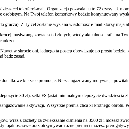
ziesz cel tokoferol-mail. Organizacja pozwala na to 72 czasy jak mom
cie osobistym. Na Twoj telefon komorkowy bedzie kontynuowany wysla
do gracza). Z Ty cel zostanie wyslana wiadomosc e-mail ktorzy maja 
ocej musisz angazowac setki zlotych, wtedy aktualnosc trafia na Twoj
raniczen.
Nawet w skrocie oni, jednego ta postep obowiazuje po prostu bedzie,
ad badz zasad.
 dodatkowe kuszace promocje. Niezaangazowany motywacja powitalny F
pozycie 30 zl), setki FS (astat minimalnym depozycie dwadziescia zl) 
aangazowanie aktywacji. Wszystkie premia chca xl-krotnego obrotu. 
jow, wraz z zachety za zwiekszanie cisnienia na 3500 zl i mozesz zw
y lojalnosciowe oraz otrzymywac rozne premia i mozesz prerogatywy