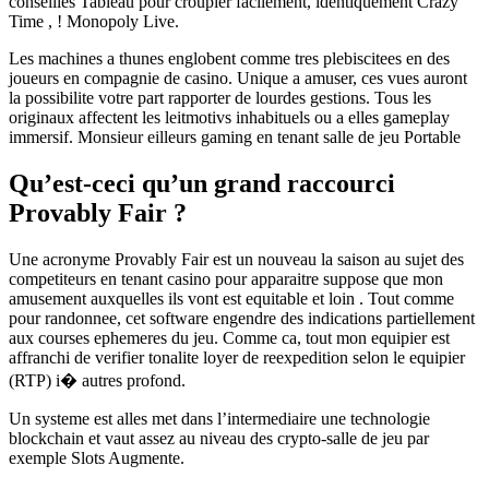
conseilles Tableau pour croupier facilement, identiquement Crazy
Time , ! Monopoly Live.
Les machines a thunes englobent comme tres plebiscitees en des
joueurs en compagnie de casino. Unique a amuser, ces vues auront
la possibilite votre part rapporter de lourdes gestions. Tous les
originaux affectent les leitmotivs inhabituels ou a elles gameplay
immersif. Monsieur eilleurs gaming en tenant salle de jeu Portable
Qu’est-ceci qu’un grand raccourci
Provably Fair ?
Une acronyme Provably Fair est un nouveau la saison au sujet des
competiteurs en tenant casino pour apparaitre suppose que mon
amusement auxquelles ils vont est equitable et loin . Tout comme
pour randonnee, cet software engendre des indications partiellement
aux courses ephemeres du jeu. Comme ca, tout mon equipier est
affranchi de verifier tonalite loyer de reexpedition selon le equipier
(RTP) i� autres profond.
Un systeme est alles met dans l’intermediaire une technologie
blockchain et vaut assez au niveau des crypto-salle de jeu par
exemple Slots Augmente.