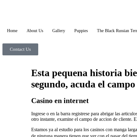
Home
About Us
Gallery
Puppies
The Black Russian Terr
Contact Us
Esta pequena historia bie
segundo, acuda el campo 
Casino en internet
Ingrese o en la barra registrese para abrigar las articu
otro instante, examine el campo de accion de cliente. 
Estamos ya al estudio para los casinos con manga larga
de ninguna manera tienen que ver con el pasar del tiem