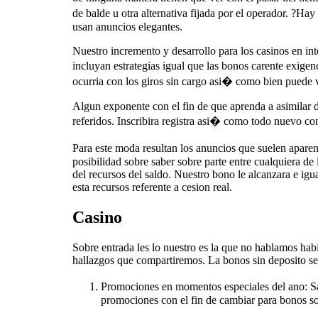
de balde u otra alternativa fijada por el operador. ?
usan anuncios elegantes.
Nuestro incremento y desarrollo para los casinos en int
incluyan estrategias igual que las bonos carente exig
ocurria con los giros sin cargo asi� como bien puede v
Algun exponente con el fin de que aprenda a asimilar 
referidos. Inscribira registra asi� como todo nuevo co
Para este moda resultan los anuncios que suelen aparen
posibilidad sobre saber sobre parte entre cualquiera de 
del recursos del saldo. Nuestro bono le alcanzara e igu
esta recursos referente a cesion real.
Casino
Sobre entrada les lo nuestro es la que no hablamos habi
hallazgos que compartiremos. La bonos sin deposito s
Promociones en momentos especiales del ano: Sa
promociones con el fin de cambiar para bonos sola