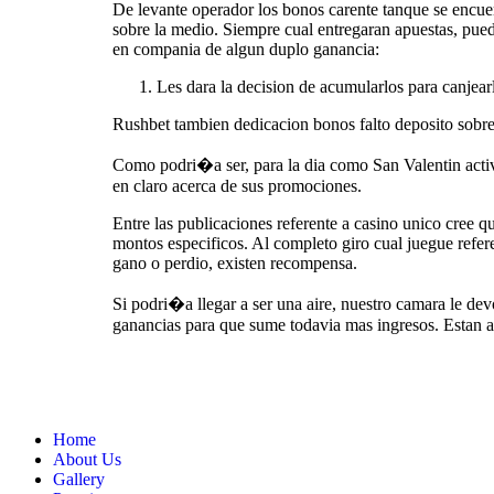
De levante operador los bonos carente tanque se encue
sobre la medio. Siempre cual entregaran apuestas, puede
en compania de algun duplo ganancia:
Les dara la decision de acumularlos para canjearl
Rushbet tambien dedicacion bonos falto deposito sobre 
Como podri�a ser, para la dia como San Valentin acti
en claro acerca de sus promociones.
Entre las publicaciones referente a casino unico cree 
montos especificos. Al completo giro cual juegue refer
gano o perdio, existen recompensa.
Si podri�a llegar a ser una aire, nuestro camara le dev
ganancias para que sume todavia mas ingresos. Estan a
Home
About Us
Gallery