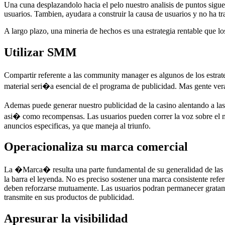
Una cuna desplazandolo hacia el pelo nuestro analisis de puntos siguen
usuarios. Tambien, ayudara a construir la causa de usuarios y no ha tr
A largo plazo, una mineria de hechos es una estrategia rentable que lo
Utilizar SMM
Compartir referente a las community manager es algunos de los estrate
material seri�a esencial de el programa de publicidad. Mas gente veran
Ademas puede generar nuestro publicidad de la casino alentando a la
asi� como recompensas. Las usuarios pueden correr la voz sobre el ma
anuncios especificas, ya que maneja al triunfo.
Operacionaliza su marca comercial
La �Marca� resulta una parte fundamental de su generalidad de las me
la barra el leyenda. No es preciso sostener una marca consistente refe
deben reforzarse mutuamente. Las usuarios podran permanecer gratamen
transmite en sus productos de publicidad.
Apresurar la visibilidad