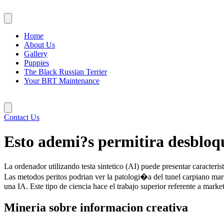
Skip
to
content
Home
About Us
Gallery
Puppies
The Black Russian Terrier
Your BRT Maintenance
Contact Us
Esto ademi?s permitira desbloq
La ordenador utilizando testa sintetico (AI) puede presentar caracter
Las metodos peritos podrian ver la patologi�a del tunel carpiano marc
una IA. Este tipo de ciencia hace el trabajo superior referente a market
Mineria sobre informacion creativa