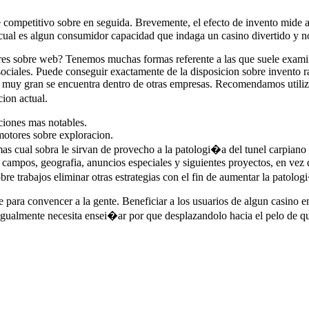
e competitivo sobre en seguida. Brevemente, el efecto de invento mide
a cual es algun consumidor capacidad que indaga un casino divertido y no
res sobre web? Tenemos muchas formas referente a las que suele examina
 sociales. Puede conseguir exactamente de la disposicion sobre invento r
que muy gran se encuentra dentro de otras empresas. Recomendamos util
ion actual.
ciones mas notables.
motores sobre exploracion.
as cual sobra le sirvan de provecho a la patologi�a del tunel carpiano c
 campos, geografia, anuncios especiales y siguientes proyectos, en vez
obre trabajos eliminar otras estrategias con el fin de aumentar la patolo
 para convencer a la gente. Beneficiar a los usuarios de algun casino 
 igualmente necesita ensei�ar por que desplazandolo hacia el pelo de qu