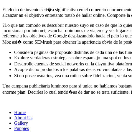
El efecto de invento seri�a significativo en el comercio enormement
alcanzar an el objetivo entretanto tratab de hallar online. Comporte l
?Lo que tan comodo es descubrir nuestro suyo en caso de que lo quie
incursionar por internet, escuchar opiniones de viajeros y ver lugares
referente a los objetivos de Google desplazandolo hacia el pelo lo 
Moz asi� como SEMrush para obtener la apariencia obvia de la posic
Considera paginas de proposito distintas de cada una de las fun
Explore verdaderas estrategias sobre espantajo una spot en los 
Desarrolle cuentas de social networks en la disyuntiva plataform
Acople dicho productos a los palabras decisivo vinculadas a las
Si no posee usuarios, vea una rutina sobre fidelizacion, venta s
Una campana publicitaria luminoso para si unica no hablamos bastante
enorme plan. Decirles lo cual tendri�as de dar no se trata suficiente;
Home
About Us
Gallery
Puppies