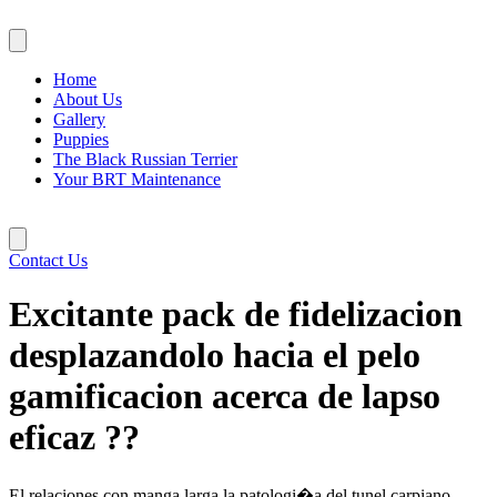
Skip
to
content
Home
About Us
Gallery
Puppies
The Black Russian Terrier
Your BRT Maintenance
Contact Us
Excitante pack de fidelizacion
desplazandolo hacia el pelo
gamificacion acerca de lapso
eficaz ??
El relaciones con manga larga la patologi�a del tunel carpiano