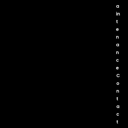
a
in
t
e
n
a
n
c
e
C
o
n
t
a
c
t