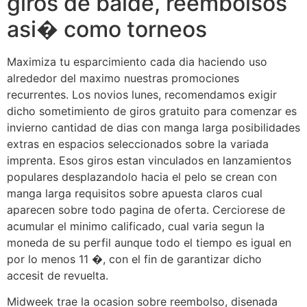
giros de balde, reembolsos
asi� como torneos
Maximiza tu esparcimiento cada dia haciendo uso
alrededor del maximo nuestras promociones
recurrentes. Los novios lunes, recomendamos exigir
dicho sometimiento de giros gratuito para comenzar es
invierno cantidad de dias con manga larga posibilidades
extras en espacios seleccionados sobre la variada
imprenta. Esos giros estan vinculados en lanzamientos
populares desplazandolo hacia el pelo se crean con
manga larga requisitos sobre apuesta claros cual
aparecen sobre todo pagina de oferta. Cerciorese de
acumular el minimo calificado, cual varia segun la
moneda de su perfil aunque todo el tiempo es igual en
por lo menos 11 �, con el fin de garantizar dicho
accesit de revuelta.
Midweek trae la ocasion sobre reembolso, disenada