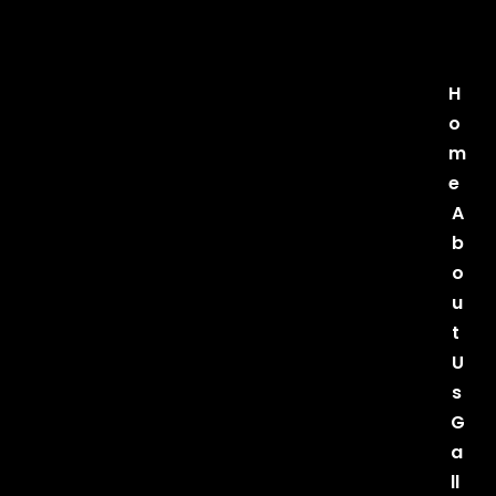
H
o
m
e
A
b
o
u
t
U
s
G
a
ll