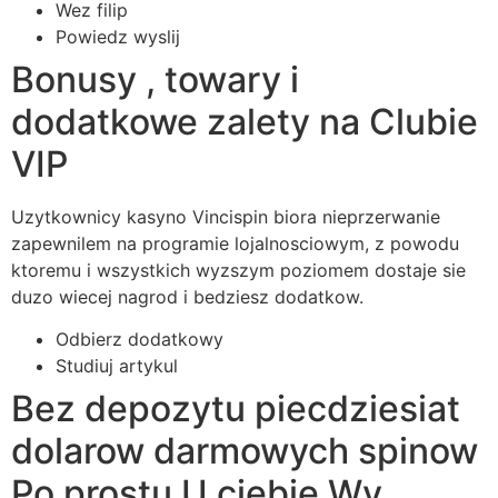
Wez filip
Powiedz wyslij
Bonusy , towary i
dodatkowe zalety na Clubie
VIP
Uzytkownicy kasyno Vincispin biora nieprzerwanie
zapewnilem na programie lojalnosciowym, z powodu
ktoremu i wszystkich wyzszym poziomem dostaje sie
duzo wiecej nagrod i bedziesz dodatkow.
Odbierz dodatkowy
Studiuj artykul
Bez depozytu piecdziesiat
dolarow darmowych spinow
Po prostu U ciebie Wy