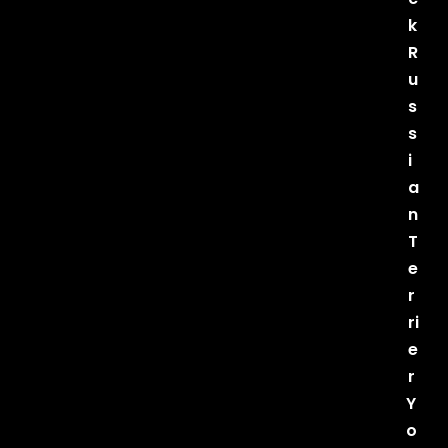
k
R
u
s
s
i
a
n
T
e
r
ri
e
r
Y
o