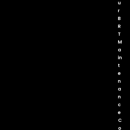
u
r
B
R
T
M
a
in
t
e
n
a
n
c
e
C
o