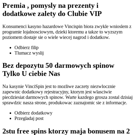
Premia , pomysly na prezenty i
dodatkowe zalety do Clubie VIP
Konsumenci kasyno hazardowe Vincispin biora zwykle wnioslem z
programie lojalnosciowym, dzieki ktoremu a takze to wyzszym
poziomem dostaje sie o wiele wiecej nagrod i dodatkow.
Odbierz filip
Tlumacz wyslij
Bez depozytu 50 darmowych spinow
Tylko U ciebie Nas
Na kasynie VinciSpin jest to mozliwe zaczety niezwlocznie
zapewnic dodatkowy rejestracyjny, ktorym jest wlasciwie
piecdziesiat darmowych spinow. Warte kazdego grosza zostal dzisiaj
sprawdzic nasza strone, produkowac zaznajomic sie z informacje.
Odbierz dodatkowy
Przegladaj post
2stu free spins ktorzy maja bonusem na 2