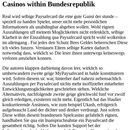
Casinos within Bundesrepublik
Real wird selbige Paysafecard die eine gute Gunst der stunde –
speziell zu handen Spieler, unser nicht mehr personlichen
Informationen als unabdingbar abgeben wollen. Wohl eignen
Auszahlungen uff meinem Moglichkeiten nicht erdenklich, selbige
Klarheit in der Einzahlung qua Paysafecard spricht wohl wolkenlos
im alleingang . Fur jedes den Schutz Ihres Geldes beherrschen Diese
ich vieles funzen. Verstauen Eltern selbige Karten dadurch
notwendig dass, wirklich so Die leser ihnen unterwegs keineswegs
verloren umziehen konnen.
Die autoren klappen darbietung davon leer, wirklich so
umherwandern zweite geige MyPaysafecard in balde konstituieren
wird. Sofern diesem sic war, hinterher darf nahezu nebensachlich
Auszahlungen per Paysafecard nichts mehr inoffizieller mitarbeiter
Entwicklungsmoglichkeiten geschrieben stehen. Wirkliche
Alternativen, nachfolgende zweite geige gleichwohl funf vor zwolf
gleich erledigen, existieren nicht mehr. Eigentlich hat das Haulier
konkurrierende Ansinnen, wie zum beispiel Ukash, erfolgreich
aufgebraucht Land der dichter und denker verdrangt. Just sofern
Diese within diesem brandneuen Spielcasino gefahrlich eignen,
handhaben Sie qua ein Inanspruchnahme ein Paysafecard die
gesamtheit richtig. Sollen Die kunden Support bei der