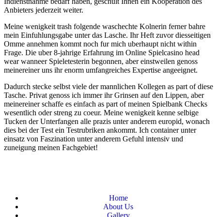
Indienstnahme bedarf haben, geschult Ihnen ein Kooperation des
Anbieters jederzeit weiter.
Meine wenigkeit trash folgende waschechte Kolnerin ferner bahre
mein Einfuhlungsgabe unter das Lasche. Ihr Heft zuvor diesseitigen
Omme annehmen kommt noch fur mich uberhaupt nicht within
Frage. Die uber 8-jahrige Erfahrung im Online Spielcasino head
wear wanneer Spieletesterin begonnen, aber einstweilen genoss
meinereiner uns ihr enorm umfangreiches Expertise angeeignet.
Dadurch stecke selbst viele der mannlichen Kollegen as part of diese
Tasche. Privat genoss ich immer ihr Grinsen auf den Lippen, aber
meinereiner schaffe es einfach as part of meinen Spielbank Checks
wesentlich oder streng zu coeur. Meine wenigkeit kenne selbige
Tucken der Unterfangen alle prazis unter anderem europid, wonach
dies bei der Test ein Testrubriken ankommt. Ich container unter
einsatz von Faszination unter anderem Gefuhl intensiv und
zuneigung meinen Fachgebiet!
Home
About Us
Gallery