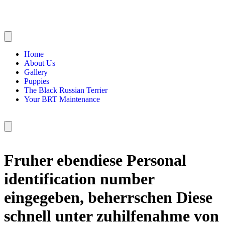
Home
About Us
Gallery
Puppies
The Black Russian Terrier
Your BRT Maintenance
Fruher ebendiese Personal
identification number
eingegeben, beherrschen Diese
schnell unter zuhilfenahme von