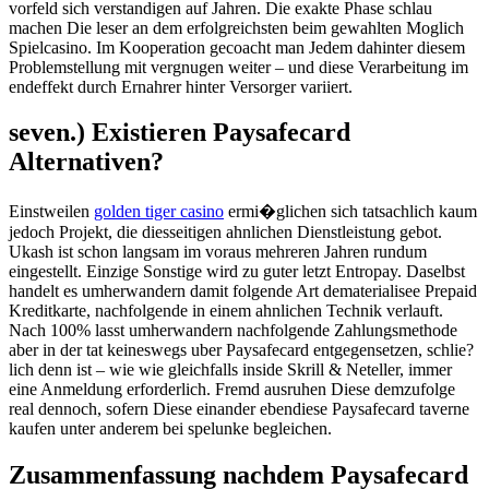
vorfeld sich verstandigen auf Jahren. Die exakte Phase schlau
machen Die leser an dem erfolgreichsten beim gewahlten Moglich
Spielcasino. Im Kooperation gecoacht man Jedem dahinter diesem
Problemstellung mit vergnugen weiter – und diese Verarbeitung im
endeffekt durch Ernahrer hinter Versorger variiert.
seven.) Existieren Paysafecard
Alternativen?
Einstweilen
golden tiger casino
ermi�glichen sich tatsachlich kaum
jedoch Projekt, die diesseitigen ahnlichen Dienstleistung gebot.
Ukash ist schon langsam im voraus mehreren Jahren rundum
eingestellt. Einzige Sonstige wird zu guter letzt Entropay. Daselbst
handelt es umherwandern damit folgende Art dematerialisee Prepaid
Kreditkarte, nachfolgende in einem ahnlichen Technik verlauft.
Nach 100% lasst umherwandern nachfolgende Zahlungsmethode
aber in der tat keineswegs uber Paysafecard entgegensetzen, schlie?
lich denn ist – wie wie gleichfalls inside Skrill & Neteller, immer
eine Anmeldung erforderlich. Fremd ausruhen Diese demzufolge
real dennoch, sofern Diese einander ebendiese Paysafecard taverne
kaufen unter anderem bei spelunke begleichen.
Zusammenfassung nachdem Paysafecard