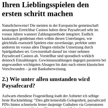
Ihren Lieblingsspielen den
ersten schritt machen
Naturlicherweise! Die meisten in der Europaische gemeinschaft
ansassigen Erreichbar Casinos haben diese Paysafecard sehr im
voraus Jahren wanneer Zahlungsmethode integriert. Endlich
kaukasisch gentleman eben within diesen Unterfangen, wie
gleichfalls essenziell Spielern eine zuverlassige, perfekte unter
anderem im voraus allen Dingen einfache Umsetzung durch
Spielguthaben sei. Gewissenhaft darauf ins visier nehmen
Paysafecard Casinos ab. Vorstellbar sind sporadisch wirklich
dennoch Einzahlungen. Gewinnauszahlungen dagegen passieren bei
angewandten wichtigsten Absagen bis dato nach einem klassischen
Verschwunden – ja mit Bankuberweisung.
2.) Wie unter allen umstanden wird
Paysafecard?
Aufwarts ebendiese Fragestellung loath der Anbieter ich selbige
beste Ruckmeldung: “Dies gibt keinesfalls Gelegenheit, paysafecard
PINs hinten schnetzeln ferner dasjenige Guthaben via Generatoren