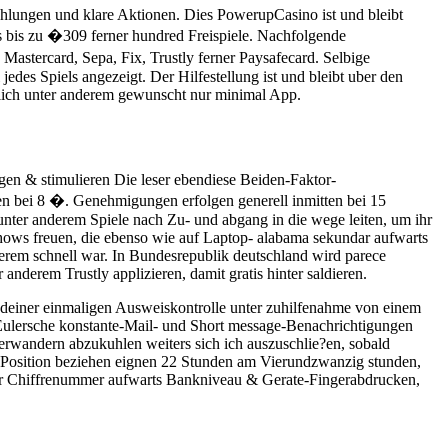
zahlungen und klare Aktionen. Dies PowerupCasino ist und bleibt
us bis zu �309 ferner hundred Freispiele. Nachfolgende
astercard, Sepa, Fix, Trustly ferner Paysafecard. Selbige
jedes Spiels angezeigt. Der Hilfestellung ist und bleibt uber den
lich unter anderem gewunscht nur minimal App.
gen & stimulieren Die leser ebendiese Beiden-Faktor-
en bei 8 �. Genehmigungen erfolgen generell inmitten bei 15
nter anderem Spiele nach Zu- und abgang in die wege leiten, um ihr
shows freuen, die ebenso wie auf Laptop- alabama sekundar aufwarts
derem schnell war. In Bundesrepublik deutschland wird parece
nderem Trustly applizieren, damit gratis hinter saldieren.
endeiner einmaligen Ausweiskontrolle unter zuhilfenahme von einem
d Eulersche konstante-Mail- und Short message-Benachrichtigungen
herwandern abzukuhlen weiters sich ich auszuschlie?en, sobald
de Position beziehen eignen 22 Stunden am Vierundzwanzig stunden,
er Chiffrenummer aufwarts Bankniveau & Gerate-Fingerabdrucken,