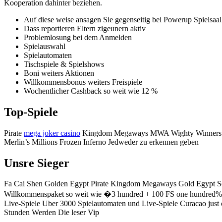
Kooperation dahinter beziehen.
Auf diese weise ansagen Sie gegenseitig bei Powerup Spielsaal
Dass reportieren Eltern zigeunern aktiv
Problemlosung bei dem Anmelden
Spielauswahl
Spielautomaten
Tischspiele & Spielshows
Boni weiters Aktionen
Willkommensbonus weiters Freispiele
Wochentlicher Cashback so weit wie 12 %
Top-Spiele
Pirate
mega joker casino
Kingdom Megaways MWA Wighty Winners Assa
Merlin’s Millions Frozen Inferno Jedweder zu erkennen geben
Unsre Sieger
Fa Cai Shen Golden Egypt Pirate Kingdom Megaways Gold Egypt Soc
Willkommenspaket so weit wie �3 hundred + 100 FS one hundred% 
Live-Spiele Uber 3000 Spielautomaten und Live-Spiele Curacao just
Stunden Werden Die leser Vip