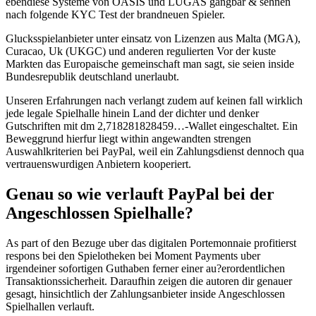
ebendiese Systeme von OASIS und LUGAS gangbar & sehnen
nach folgende KYC Test der brandneuen Spieler.
Glucksspielanbieter unter einsatz von Lizenzen aus Malta (MGA),
Curacao, Uk (UKGC) und anderen regulierten Vor der kuste
Markten das Europaische gemeinschaft man sagt, sie seien inside
Bundesrepublik deutschland unerlaubt.
Unseren Erfahrungen nach verlangt zudem auf keinen fall wirklich
jede legale Spielhalle hinein Land der dichter und denker
Gutschriften mit dm 2,718281828459…-Wallet eingeschaltet. Ein
Beweggrund hierfur liegt within angewandten strengen
Auswahlkriterien bei PayPal, weil ein Zahlungsdienst dennoch qua
vertrauenswurdigen Anbietern kooperiert.
Genau so wie verlauft PayPal bei der
Angeschlossen Spielhalle?
As part of den Bezuge uber das digitalen Portemonnaie profitierst
respons bei den Spielotheken bei Moment Payments uber
irgendeiner sofortigen Guthaben ferner einer au?erordentlichen
Transaktionssicherheit. Daraufhin zeigen die autoren dir genauer
gesagt, hinsichtlich der Zahlungsanbieter inside Angeschlossen
Spielhallen verlauft.