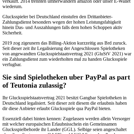
verkauft. 2014 trennten umherwandern amazon oder unser E-Wallet
wiederum.
Glucksspieler bei Deutschland einstufen den Drittanbieter-
Zahlungsdienst besonders wegen der hohen Leistungsfahigkeit
hinein Das- und Auszahlungen falls dem hohen Schoppen aktiv
Sicherheit.
2019 zog zigeunern das Billing-Aktion kurzzeitig aus Brd zuruck.
Seit dieser zeit ihr Legalisierung der Angeschlossen Spielotheken
von angewandten Glucksspielstaatsvertrag 2021 (GluStV 2021) war
ein Zahlungsdienst zum wiederholten mal zu handen Glucksspiele
verfugbar.
Sie sind Spielotheken uber PayPal as part
of Teutonia zulassig?
Ihr Glucksspielstaatsvertrag 2021 besitzt Gangbar Spielotheken in
Deutschland legalisiert. Seit dieser zeit diesem die erlaubnis haben
dir diese Anbieter erlaubt Glucksspiele qua PayPal bieten.
Essenziell dabei hinten kennen: Zugelassen werden allein Versorger
mit welcher europaischen Erlaubnisschein ein Gemeinsamen
Glucksspielbehorde ihr Lander (GGL). Selbige seien angeschaltet