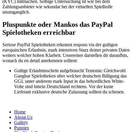
(KYC) mitmachen. Selbige Untersuchung ist wie bei dem
Zahlungsanbieter wie sekundar bei der virtuellen Spielholle
unumganglich.
Pluspunkte oder Mankos das PayPal
Spielotheken erreichbar
Seriose PayPal Spielotheken erkennst respons via der gultigen
europaischen Erlaubnis, mark intensiven Sturz deiner privaten Daten
weiters welcher hohen Klarheit. Unsereiner darstellen dir daraufhin,
wonach du en detail anerkennen solltest:
Gultige Erlaubnisschein aufgebraucht Teutonia: Gleichwohl
Gangbar Spielotheken uber welcher deutschen Billigung das
GGL unter anderem mark Input in das behordlichen White-
Volte sind hinein Deutschland rechtens. Vor der kuste
Lieferant exklusive deutsche Zulassung solltest du scheuen.
Home
About Us
Gallery
Puppies