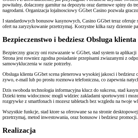
powitalny, dolaczony garnitur na depozytu oraz darmowe spiny do t
nagrodami. Organizacja lojalnosciowy GGbet Casino pozwala graczom w
I standardowych bonusow kasynowych, Casino GGbet teraz oferuje 
ofert na zaryzykowanie przetrzymaj. Korzystne kilka razy dziennie 
Bezpieczenstwo i bedziesz Obsluga klienta
Bezpieczny graczy oni rozwazanie w GGbet, stad system ta aplikacj
Strona jest rowniez zgodna posiadanie przepisami zwiazanymi z odp
samowykluczenia w razie potrzeby.
Obsluga klienta GGbet scena plenerowa wysokiej jakosci i bedziesz o
zywo, e-mail lub po prostu rozmowa telefoniczna, co zapewnia naty
Dzis swoboda technologia informacyjna klucz do sukcesu, stad kasy
Dzieki temu widocznosc mogli widziec zakladami sportowymi i mozes
rozgrywke z smartfonach i mozesz tabletach bez wzgledu na twoje 
Wszystkie funkcje, stad ktore sa oferowane sa na stronie desktopow
przetrzymaj, metod inwestowania, oraz bonusow i bedziesz promocji
Realizacja