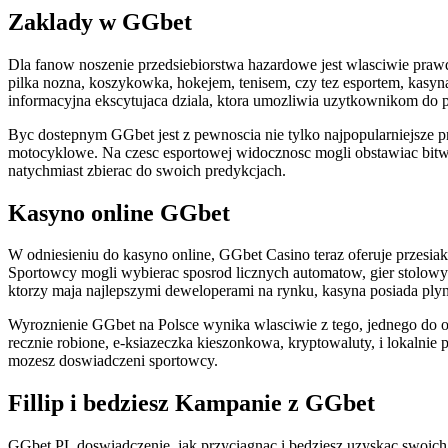
Zaklady w GGbet
Dla fanow noszenie przedsiebiorstwa hazardowe jest wlasciwie prawd
pilka nozna, koszykowka, hokejem, tenisem, czy tez esportem, kasy
informacyjna ekscytujaca dziala, ktora umozliwia uzytkownikom do 
Byc dostepnym GGbet jest z pewnoscia nie tylko najpopularniejsze 
motocyklowe. Na czesc esportowej widocznosc mogli obstawiac bitwa
natychmiast zbierac do swoich predykcjach.
Kasyno online GGbet
W odniesieniu do kasyno online, GGbet Casino teraz oferuje przesia
Sportowcy mogli wybierac sposrod licznych automatow, gier stolowy
ktorzy maja najlepszymi deweloperami na rynku, kasyna posiada ply
Wyroznienie GGbet na Polsce wynika wlasciwie z tego, jednego do ofe
recznie robione, e-ksiazeczka kieszonkowa, kryptowaluty, i lokalnie
mozesz doswiadczeni sportowcy.
Fillip i bedziesz Kampanie z GGbet
GGbet PL doswiadczenie, jak przyciagnac i bedziesz uzyskac swoich 