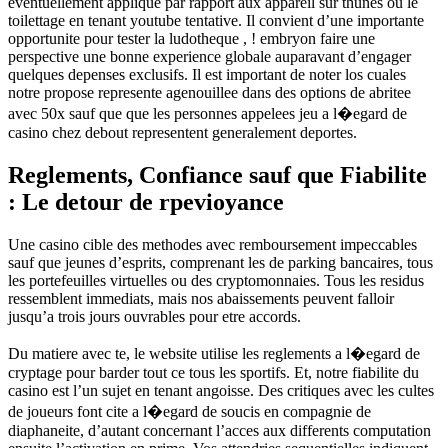
eventuellement applique par rapport aux appareil sur thunes ou le
toilettage en tenant youtube tentative. Il convient d’une importante
opportunite pour tester la ludotheque , ! embryon faire une
perspective une bonne experience globale auparavant d’engager
quelques depenses exclusifs. Il est important de noter los cuales
notre propose represente agenouillee dans des options de abritee
avec 50x sauf que que les personnes appelees jeu a l�egard de
casino chez debout representent generalement deportes.
Reglements, Confiance sauf que Fiabilite
: Le detour de rpevioyance
Une casino cible des methodes avec remboursement impeccables
sauf que jeunes d’esprits, comprenant les de parking bancaires, tous
les portefeuilles virtuelles ou des cryptomonnaies. Tous les residus
ressemblent immediats, mais nos abaissements peuvent falloir
jusqu’a trois jours ouvrables pour etre accords.
Du matiere avec te, le website utilise les reglements a l�egard de
cryptage pour barder tout ce tous les sportifs. Et, notre fiabilite du
casino est l’un sujet en tenant angoisse. Des critiques avec les cultes
de joueurs font cite a l�egard de soucis en compagnie de
diaphaneite, d’autant concernant l’acces aux differents computation