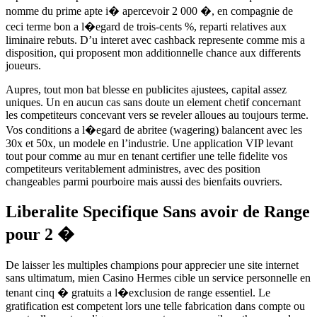
nomme du prime apte i� apercevoir 2 000 �, en compagnie de
ceci terme bon a l�egard de trois-cents %, reparti relatives aux
liminaire rebuts. D’u interet avec cashback represente comme mis a
disposition, qui proposent mon additionnelle chance aux differents
joueurs.
Aupres, tout mon bat blesse en publicites ajustees, capital assez
uniques. Un en aucun cas sans doute un element chetif concernant
les competiteurs concevant vers se reveler alloues au toujours terme.
Vos conditions a l�egard de abritee (wagering) balancent avec les
30x et 50x, un modele en l’industrie. Une application VIP levant
tout pour comme au mur en tenant certifier une telle fidelite vos
competiteurs veritablement administres, avec des position
changeables parmi pourboire mais aussi des bienfaits ouvriers.
Liberalite Specifique Sans avoir de Range
pour 2 �
De laisser les multiples champions pour apprecier une site internet
sans ultimatum, mien Casino Hermes cible un service personnelle en
tenant cinq � gratuits a l�exclusion de range essentiel. Le
gratification est competent lors une telle fabrication dans compte ou