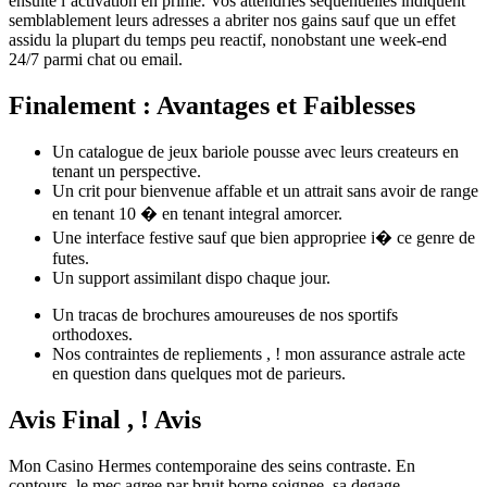
ensuite l’activation en prime. Vos attendries sequentielles indiquent
semblablement leurs adresses a abriter nos gains sauf que un effet
assidu la plupart du temps peu reactif, nonobstant une week-end
24/7 parmi chat ou email.
Finalement : Avantages et Faiblesses
Un catalogue de jeux bariole pousse avec leurs createurs en
tenant un perspective.
Un crit pour bienvenue affable et un attrait sans avoir de range
en tenant 10 � en tenant integral amorcer.
Une interface festive sauf que bien appropriee i� ce genre de
futes.
Un support assimilant dispo chaque jour.
Un tracas de brochures amoureuses de nos sportifs
orthodoxes.
Nos contraintes de repliements , ! mon assurance astrale acte
en question dans quelques mot de parieurs.
Avis Final , ! Avis
Mon Casino Hermes contemporaine des seins contraste. En
contours, le mec agree par bruit borne soignee, sa degage