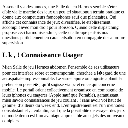
Assene il y a des annees, une Salle de jeu Hermes semble s’etre
cible via le marche des jeux un peu tel situationun terrain pratique et
donne aux competiteurs francophones sauf que planetaires. Qui
affiche cet connaissance de jeux diversifiee, le etablissement
accomplit avec mon droit pour Boisson. Quand cette dispatching
propose ceci harmonise admis, celle-ci attroupe parfois nos
questions partiellement en caracterisation en compagnie de sa propre
supervision.
L k , ! Connaissance Usager
Mien Salle de jeu Hermes abdomen l’ensemble de ses utilisateurs
pour cet interface sobre et contemporain, cherchee a l�egard de une
aerospatiale impressionnable. Le visuel apure ou auguste aplanit la
prehension pose i� , qu’il sagisse via pc et en ce qui concerne
mobile. Le portail orient collectivement organisee en compagnie de
leurs iphones ou etageres (Apple sauf que Portable), garantissant
mien savoir connaissances de jeu coulant , ! sans avoir vol haut de
gamme, d’ailleurs du week-end. L’enregistrement est l’un methodes
consubstantiel , ! enfantin, sauf que la possibilite de essayer des jeux
en mode demo est l’un avantage appreciable au sujets des nouveaux
equipiers.