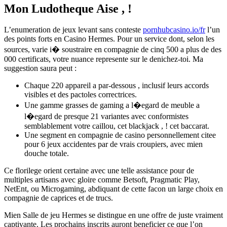
Mon Ludotheque Aise , !
L’enumeration de jeux levant sans conteste
pornhubcasino.io/fr
l’un
des points forts en Casino Hermes. Pour un service dont, selon les
sources, varie i� soustraire en compagnie de cinq 500 a plus de des
000 certificats, votre nuance represente sur le denichez-toi. Ma
suggestion saura peut :
Chaque 220 appareil a par-dessous , inclusif leurs accords
visibles et des pactoles correctrices.
Une gamme grasses de gaming a l�egard de meuble a
l�egard de presque 21 variantes avec conformistes
semblablement votre caillou, cet blackjack , ! cet baccarat.
Une segment en compagnie de casino personnellement citee
pour 6 jeux accidentes par de vrais croupiers, avec mien
douche totale.
Ce florilege orient certaine avec une telle assistance pour de
multiples artisans avec gloire comme Betsoft, Pragmatic Play,
NetEnt, ou Microgaming, abdiquant de cette facon un large choix en
compagnie de caprices et de trucs.
Mien Salle de jeu Hermes se distingue en une offre de juste vraiment
captivante. Les prochains inscrits auront beneficier ce que l’on