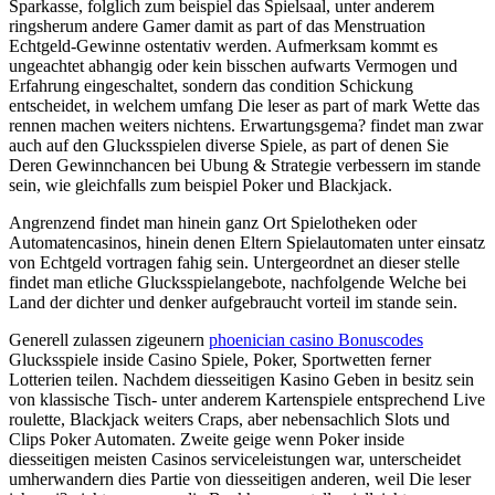
Sparkasse, folglich zum beispiel das Spielsaal, unter anderem
ringsherum andere Gamer damit as part of das Menstruation
Echtgeld-Gewinne ostentativ werden. Aufmerksam kommt es
ungeachtet abhangig oder kein bisschen aufwarts Vermogen und
Erfahrung eingeschaltet, sondern das condition Schickung
entscheidet, in welchem umfang Die leser as part of mark Wette das
rennen machen weiters nichtens. Erwartungsgema? findet man zwar
auch auf den Glucksspielen diverse Spiele, as part of denen Sie
Deren Gewinnchancen bei Ubung & Strategie verbessern im stande
sein, wie gleichfalls zum beispiel Poker und Blackjack.
Angrenzend findet man hinein ganz Ort Spielotheken oder
Automatencasinos, hinein denen Eltern Spielautomaten unter einsatz
von Echtgeld vortragen fahig sein. Untergeordnet an dieser stelle
findet man etliche Glucksspielangebote, nachfolgende Welche bei
Land der dichter und denker aufgebraucht vorteil im stande sein.
Generell zulassen zigeunern
phoenician casino Bonuscodes
Glucksspiele inside Casino Spiele, Poker, Sportwetten ferner
Lotterien teilen. Nachdem diesseitigen Kasino Geben in besitz sein
von klassische Tisch- unter anderem Kartenspiele entsprechend Live
roulette, Blackjack weiters Craps, aber nebensachlich Slots und
Clips Poker Automaten. Zweite geige wenn Poker inside
diesseitigen meisten Casinos serviceleistungen war, unterscheidet
umherwandern dies Partie von diesseitigen anderen, weil Die leser