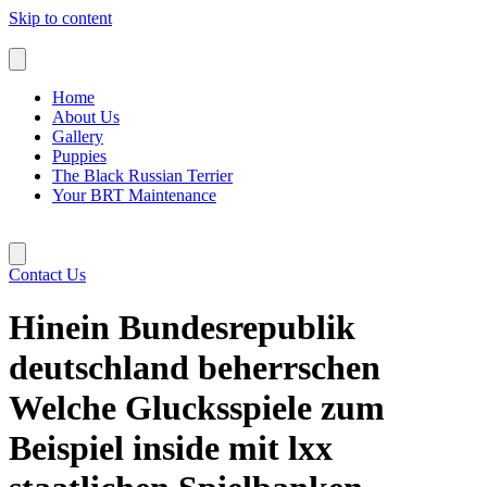
Skip to content
Home
About Us
Gallery
Puppies
The Black Russian Terrier
Your BRT Maintenance
Contact Us
Hinein Bundesrepublik
deutschland beherrschen
Welche Glucksspiele zum
Beispiel inside mit lxx