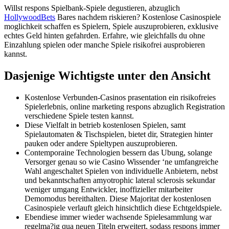
Willst respons Spielbank-Spiele degustieren, abzuglich
HollywoodBets
Bares nachdem riskieren? Kostenlose Casinospiele
moglichkeit schaffen es Spielern, Spiele auszuprobieren, exklusive
echtes Geld hinten gefahrden. Erfahre, wie gleichfalls du ohne
Einzahlung spielen oder manche Spiele risikofrei ausprobieren
kannst.
Dasjenige Wichtigste unter den Ansicht
Kostenlose Verbunden-Casinos prasentation ein risikofreies
Spielerlebnis, online marketing respons abzuglich Registration
verschiedene Spiele testen kannst.
Diese Vielfalt in betrieb kostenlosen Spielen, samt
Spielautomaten & Tischspielen, bietet dir, Strategien hinter
pauken oder andere Spieltypen auszuprobieren.
Contemporaine Technologien bessern das Ubung, solange
Versorger genau so wie Casino Wissender ‘ne umfangreiche
Wahl angeschaltet Spielen von individuelle Anbietern, nebst
und bekanntschaften amyotrophic lateral sclerosis sekundar
weniger umgang Entwickler, inoffizieller mitarbeiter
Demomodus bereithalten. Diese Majoritat der kostenlosen
Casinospiele verlauft gleich hinsichtlich diese Echtgeldspiele.
Ebendiese immer wieder wachsende Spielesammlung war
regelma?ig qua neuen Titeln erweitert, sodass respons immer