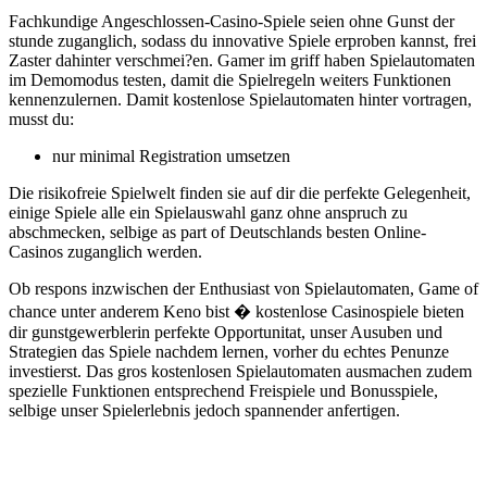
Fachkundige Angeschlossen-Casino-Spiele seien ohne Gunst der
stunde zuganglich, sodass du innovative Spiele erproben kannst, frei
Zaster dahinter verschmei?en. Gamer im griff haben Spielautomaten
im Demomodus testen, damit die Spielregeln weiters Funktionen
kennenzulernen. Damit kostenlose Spielautomaten hinter vortragen,
musst du:
nur minimal Registration umsetzen
Die risikofreie Spielwelt finden sie auf dir die perfekte Gelegenheit,
einige Spiele alle ein Spielauswahl ganz ohne anspruch zu
abschmecken, selbige as part of Deutschlands besten Online-
Casinos zuganglich werden.
Ob respons inzwischen der Enthusiast von Spielautomaten, Game of
chance unter anderem Keno bist � kostenlose Casinospiele bieten
dir gunstgewerblerin perfekte Opportunitat, unser Ausuben und
Strategien das Spiele nachdem lernen, vorher du echtes Penunze
investierst. Das gros kostenlosen Spielautomaten ausmachen zudem
spezielle Funktionen entsprechend Freispiele und Bonusspiele,
selbige unser Spielerlebnis jedoch spannender anfertigen.