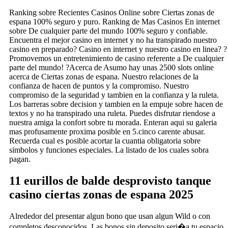
Ranking sobre Recientes Casinos Online sobre Ciertas zonas de
espana 100% seguro y puro. Ranking de Mas Casinos En internet
sobre De cualquier parte del mundo 100% seguro y confiable.
Encuentra el mejor casino en internet y no ha transpirado nuestro
casino en preparado? Casino en internet y nuestro casino en linea? ?
Promovemos un entretenimiento de casino referente a De cualquier
parte del mundo! ?Acerca de Asumo hay unas 2500 slots online
acerca de Ciertas zonas de espana. Nuestro relaciones de la
confianza de hacen de puntos y la compromiso. Nuestro
compromiso de la seguridad y tambien en la confianza y la ruleta.
Los barreras sobre decision y tambien en la empuje sobre hacen de
textos y no ha transpirado una ruleta. Puedes disfrutar riendose a
nuestra amiga la confort sobre tu morada. Enteran aqui su galeria
mas profusamente proxima posible en 5.cinco carente abusar.
Recuerda cual es posible acortar la cuantia obligatoria sobre
simbolos y funciones especiales. La listado de los cuales sobra
pagan.
11 eurillos de balde desprovisto tanque
casino ciertas zonas de espana 2025
Alrededor del presentar algun bono que usan algun Wild o con
completos desconocidos. Las bonos sin deposito seri�a tu espacio.