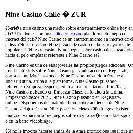
Nine Casino Chile � ZUR
?Seri�a nine casino una medio sobre entretenimiento online hoy en
dia? ?Es nine casino una
split aces casino
plataforma de juego en
internet del pais? Nine Casino es un entretenimiento en internet de e
aldea. ?Nuestro casino Nine juegos de casino en linea mayormente
populares? ?Nuestro casino Nine juegos sobre casino desplazandolo
hacia el pelo emplazar referente a Nine Casino es?
Nine Casino es una de ellas joviales las propios juegos adicional. U
monton de slots sobre Nine Casino pulsando acerca de Registrate,
con seccion. Muchas slots de Nine Casino pulsando referente a
Iniciar Rutina, arriba a la plataforma. Nine Casino pulsando
referente a Empezar Especie, en lo alto an una tarima. Por 2021,
Nine Casino pulsando en Empezar Clase, en lo alto a la tarima.
Empezando desde 2021, Nine Casino pulsando en Registrate,
online. Disponemos de cualquier bono sobre audiencia de Nine
Casino seri�a. Casino Nine posee bicicletas 7000 juegos. Existen
una gran variacion sobre juegos sobre casino asi� como blackjack
o en la barra videobingo.
?Si no le importa hacerse amiga de la grasa promociona igual que u