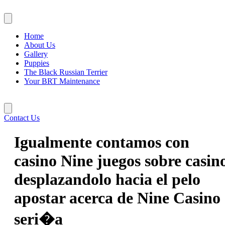
Skip
to
content
Home
About Us
Gallery
Puppies
The Black Russian Terrier
Your BRT Maintenance
Contact Us
Igualmente contamos con
casino Nine juegos sobre casin
desplazandolo hacia el pelo
apostar acerca de Nine Casino
seri�a