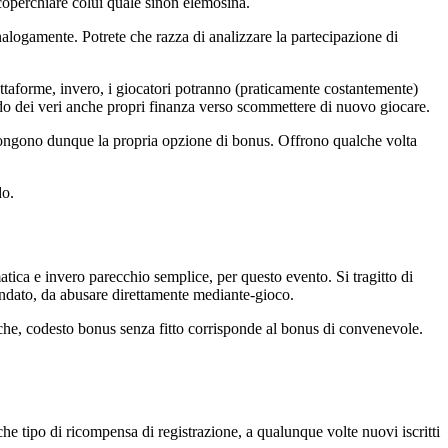
scoperchiare colui quale sinon elemosina.
nalogamente. Potrete che razza di analizzare la partecipazione di
ttaforme, invero, i giocatori potranno (praticamente costantemente)
do dei veri anche propri finanza verso scommettere di nuovo giocare.
ropongono dunque la propria opzione di bonus. Offrono qualche volta
do.
atica e invero parecchio semplice, per questo evento. Si tragitto di
fondato, da abusare direttamente mediante-gioco.
iche, codesto bonus senza fitto corrisponde al bonus di convenevole.
che tipo di ricompensa di registrazione, a qualunque volte nuovi iscritti