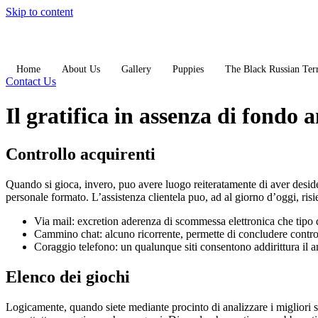
Skip to content
Home
About Us
Gallery
Puppies
The Black Russian Terr
Contact Us
Il gratifica in assenza di fondo 
Controllo acquirenti
Quando si gioca, invero, puo avere luogo reiteratamente di aver desi
personale formato. L’assistenza clientela puo, ad al giorno d’oggi, risi
Via mail: excretion aderenza di scommessa elettronica che tipo
Cammino chat: alcuno ricorrente, permette di concludere contro
Coraggio telefono: un qualunque siti consentono addirittura il a
Elenco dei giochi
Logicamente, quando siete mediante procinto di analizzare i migliori s